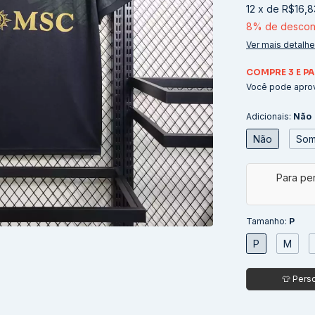
12
x
de
R$16,8
8% de descon
Ver mais detalh
COMPRE 3 E PA
Você pode aprov
Adicionais:
Não
Não
Som
Tamanho:
P
P
M