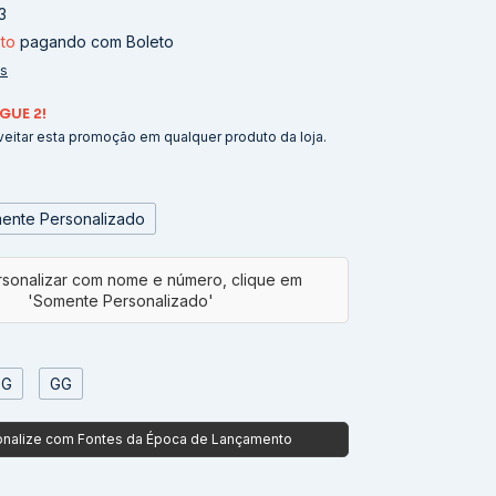
3
to
pagando com Boleto
es
GUE 2!
eitar esta promoção em qualquer produto da loja.
ente Personalizado
G
GG