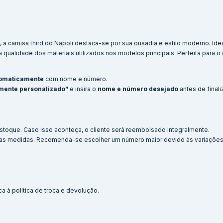
s, a camisa third do Napoli destaca-se por sua ousadia e estilo moderno. Ide
qualidade dos materiais utilizados nos modelos principais. Perfeita para o d
tomaticamente
com nome e número.
mente personalizado”
e insira o
nome e número desejado
antes de finali
stoque. Caso isso aconteça, o cliente será reembolsado integralmente.
nas medidas. Recomenda-se escolher um número maior devido às variações 
a à política de troca e devolução.