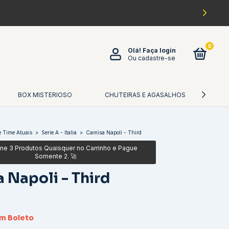
0
Olá!
Faça login
Ou cadastre-se
BOX MISTERIOSO
CHUTEIRAS E AGASALHOS
CA
 Time Atuais
>
Serie A - Italia
>
Camisa Napoli - Third
 Napoli - Third
om
Boleto