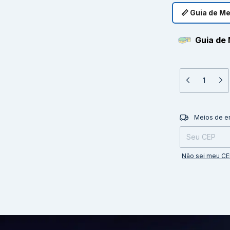
📏 Guia de M
Guia de 
Entregas para o 
Meios de e
Não sei meu C