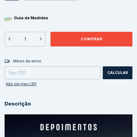
Guia de Medidas
ALTERAR CEP
Entregas para o CEP:
Meios de envio
CALCULAR
Não sei meu CEP
Descrição