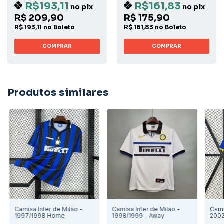
R$193,11
R$161,83
no pix
no pix
R$ 209,90
R$ 175,90
R$ 193,11 no Boleto
R$ 161,83 no Boleto
COMPRAR
COMPRAR
Produtos similares
Camisa Inter de Milão -
Camisa Inter de Milão -
Cami
1997/1998 Home
1998/1999 - Away
200