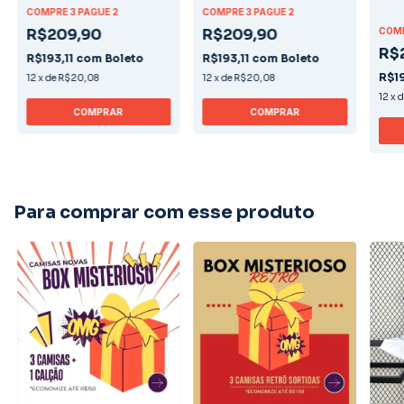
COMPRE 3 PAGUE 2
COMPRE 3 PAGUE 2
R$209,90
R$209,90
COMP
R$
R$193,11
com
Boleto
R$193,11
com
Boleto
R$19
12
x
de
R$20,08
12
x
de
R$20,08
12
x
COMPRAR
COMPRAR
Para comprar com esse produto