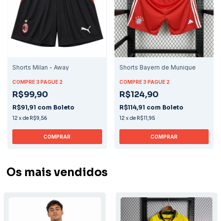
Shorts Milan - Away
Shorts Bayern de Munique
COMPRE 3 PAGUE 2
COMPRE 3 PAGUE 2
R$99,90
R$124,90
R$91,91
com
Boleto
R$114,91
com
Boleto
12
x
de
R$9,56
12
x
de
R$11,95
COMPRAR
COMPRAR
Os mais vendidos