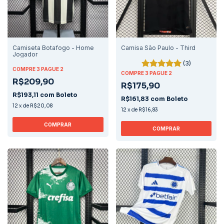
Camiseta Botafogo - Home
Camisa São Paulo - Third
Jogador
(3)
COMPRE 3 PAGUE 2
COMPRE 3 PAGUE 2
R$209,90
R$175,90
R$193,11
com
Boleto
R$161,83
com
Boleto
12
x
de
R$20,08
12
x
de
R$16,83
COMPRAR
COMPRAR