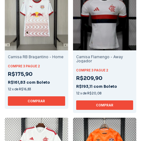
Camisa RB Bragantino - Home
Camisa Flamengo - Away
Jogador
COMPRE 3 PAGUE 2
COMPRE 3 PAGUE 2
R$175,90
R$209,90
R$161,83
com
Boleto
R$193,11
com
Boleto
12
x
de
R$16,83
12
x
de
R$20,08
COMPRAR
COMPRAR