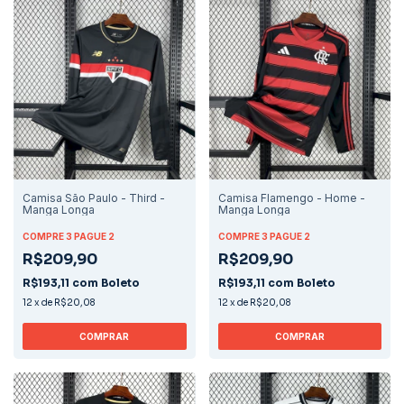
Camisa São Paulo - Third -
Camisa Flamengo - Home -
Manga Longa
Manga Longa
COMPRE 3 PAGUE 2
COMPRE 3 PAGUE 2
R$209,90
R$209,90
R$193,11
com
Boleto
R$193,11
com
Boleto
12
x
de
R$20,08
12
x
de
R$20,08
COMPRAR
COMPRAR