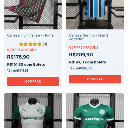
Camisa Fluminense - Home
Camisa Grêmio - Home
Jogador
(3)
COMPRE 3 PAGUE 2
COMPRE 3 PAGUE 2
R$209,90
R$175,90
R$193,11
com
Boleto
R$161,83
com
Boleto
12
x
de
R$20,08
12
x
de
R$16,83
COMPRAR
COMPRAR