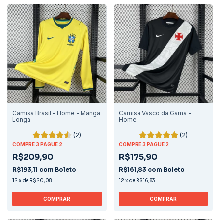
Camisa Brasil - Home - Manga
Camisa Vasco da Gama -
Longa
Home
(2)
(2)
COMPRE 3 PAGUE 2
COMPRE 3 PAGUE 2
R$209,90
R$175,90
R$193,11
com
Boleto
R$161,83
com
Boleto
12
x
de
R$20,08
12
x
de
R$16,83
COMPRAR
COMPRAR