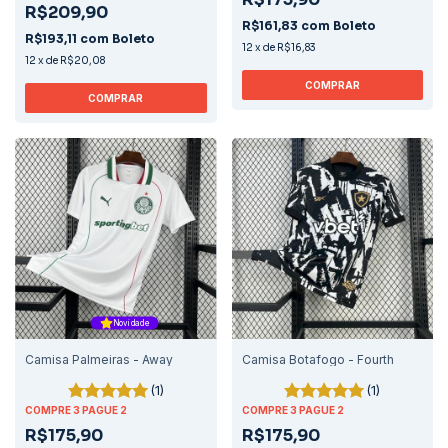
R$209,90
R$161,83
com
Boleto
R$193,11
com
Boleto
12
x
de
R$16,83
12
x
de
R$20,08
COMPRAR
COMPRAR
Novidade
Camisa Palmeiras - Away
Camisa Botafogo - Fourth
(1)
(1)
COMPRE 3 PAGUE 2
COMPRE 3 PAGUE 2
R$175,90
R$175,90