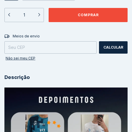
ALTERAR CEP
Entregas para o CEP:
Meios de envio
CALCULAR
Não sei meu CEP
Descrição