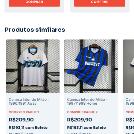
COMPRAR
COMPRAR
Produtos similares
Camisa Inter de Milão -
Camisa Inter de Milão -
Cami
1990/1991 Away
1997/1998 Home
1998
COMPRE 3 PAGUE 2
COMPRE 3 PAGUE 2
COMP
R$209,90
R$209,90
R$
R$193,11
com
Boleto
R$193,11
com
Boleto
R$19