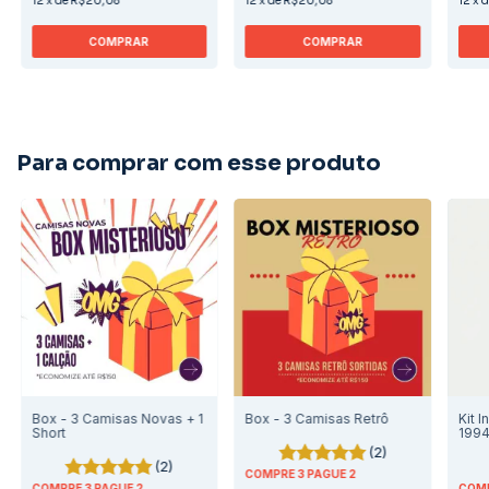
12
x
de
R$20,08
12
x
de
R$20,08
12
x
COMPRAR
COMPRAR
Para comprar com esse produto
Box - 3 Camisas Novas + 1
Box - 3 Camisas Retrô
Kit I
Short
199
(2)
(2)
COMPRE 3 PAGUE 2
COMPRE 3 PAGUE 2
COMP