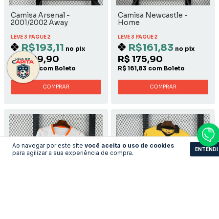
Camisa Arsenal -
Camisa Newcastle -
2001/2002 Away
Home
LEVE 3 PAGUE 2
LEVE 3 PAGUE 2
R$193,11
R$161,83
no pix
no pix
R$ 209,90
R$ 175,90
R$ 193,11 com Boleto
R$ 161,83 com Boleto
COMPRAR
COMPRAR
Ao navegar por este site
você aceita o uso de cookies
ENTENDI
para agilizar a sua experiência de compra.
Camisa Holanda - Away
Camisa Wolverhampton -