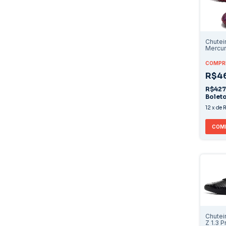
Chutei
Mercuri
Societ
COMPRE
R$4
R$427
Bolet
12
x
de
R
COM
Chutei
Z 1.3 P