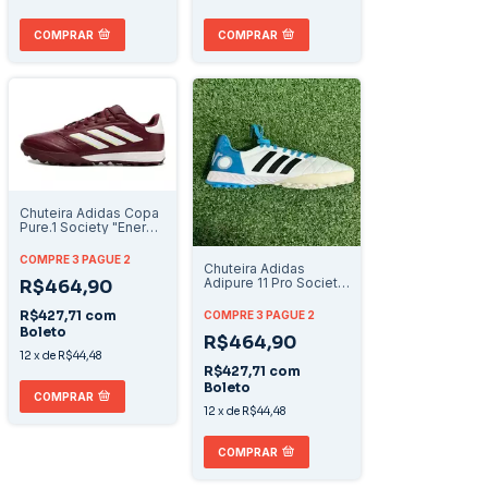
COMPRAR
COMPRAR
Chuteira Adidas Copa
Pure.1 Society "Energy
Citrus"
COMPRE 3 PAGUE 2
Chuteira Adidas
Adipure 11 Pro Society
R$464,90
TF - Branco/Azul
R$427,71
com
COMPRE 3 PAGUE 2
Boleto
R$464,90
12
x
de
R$44,48
R$427,71
com
Boleto
COMPRAR
12
x
de
R$44,48
COMPRAR