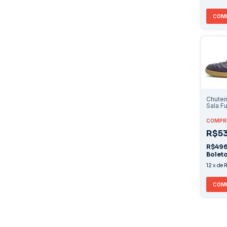
COM
Chutei
Sala Fu
COMPRE
R$53
R$496
Bolet
12
x
de
R
COM