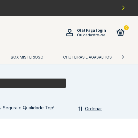
0
Olá!
Faça login
Ou cadastre-se
BOX MISTERIOSO
CHUTEIRAS E AGASALHOS
CA
% Segura e Qualidade Top!
Ordenar