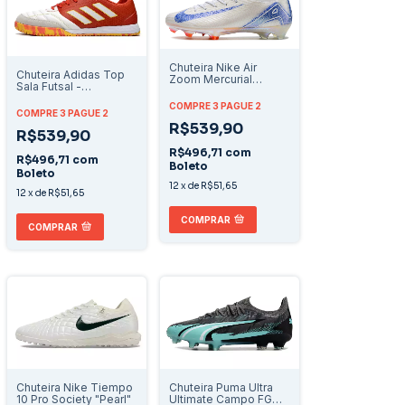
Chuteira Nike Air
Chuteira Adidas Top
Zoom Mercurial
Sala Futsal -
Superfly 10 Elite
Branco/Vermelho
Campo - Branco/Azul
COMPRE 3 PAGUE 2
COMPRE 3 PAGUE 2
R$539,90
R$539,90
R$496,71
com
R$496,71
com
Boleto
Boleto
12
x
de
R$51,65
12
x
de
R$51,65
COMPRAR
COMPRAR
Chuteira Nike Tiempo
Chuteira Puma Ultra
10 Pro Society "Pearl"
Ultimate Campo FG