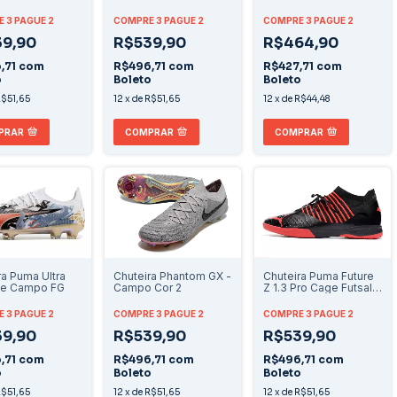
Futsal IC XXV "Shadow
Society "Mad
Pack"
Brilliance"
 3 PAGUE 2
COMPRE 3 PAGUE 2
COMPRE 3 PAGUE 2
9,90
R$539,90
R$464,90
,71
com
R$496,71
com
R$427,71
com
o
Boleto
Boleto
$51,65
12
x
de
R$51,65
12
x
de
R$44,48
PRAR
COMPRAR
COMPRAR
Chuteira Phantom GX -
ra Puma Ultra
Chuteira Puma Future
Campo Cor 2
te Campo FG
Z 1.3 Pro Cage Futsal -
Preto/Vermelho
COMPRE 3 PAGUE 2
 3 PAGUE 2
COMPRE 3 PAGUE 2
R$539,90
9,90
R$539,90
R$496,71
com
,71
com
R$496,71
com
Boleto
o
Boleto
12
x
de
R$51,65
$51,65
12
x
de
R$51,65