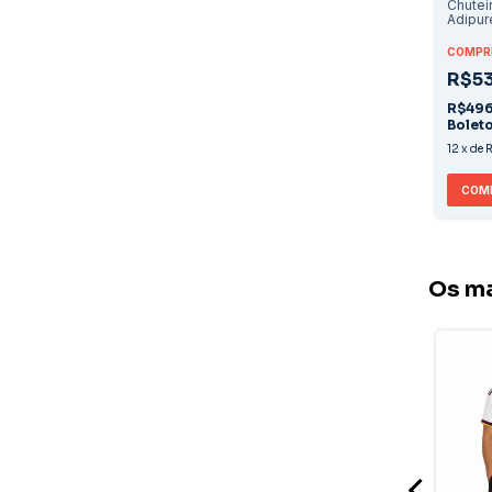
Chutei
Adipur
FG - B
COMPRE
R$53
R$496
Bolet
12
x
de
R
COM
Os ma