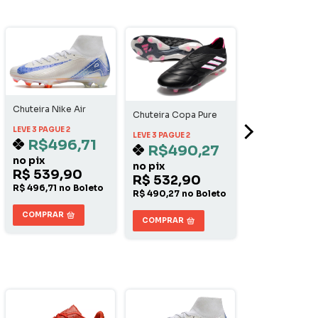
Chuteira Nike Air
Chuteira Copa Pure
Zoom Mercurial
FG - Campo
Superfly 10 Elite
LEVE 3 PAGUE 2
LEVE 3 PAGUE 2
Campo - Branco/Azul
R$496,71
R$490,27
Shorts Real Mad
no pix
Away
no pix
R$ 539,90
LEVE 3 PAGUE 2
R$ 532,90
R$114,
R$ 496,71 no Boleto
R$ 490,27 no Boleto
pix
R$ 124,90
COMPRAR
COMPRAR
R$ 114,91 no B
COMPRAR