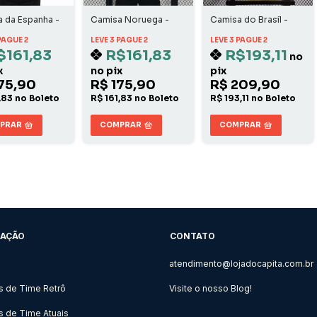
 da Espanha -
Camisa Noruega -
Camisa do Brasil -
Home
Copa 1994 Home
PAGUE 2
LEVE 3 PAGUE 2
LEVE 3 PAGUE 2
$161,83
R$161,83
R$193,11
no
x
no pix
pix
75,90
R$ 175,90
R$ 209,90
,83 no Boleto
R$ 161,83 no Boleto
R$ 193,11 no Boleto
PRAR
COMPRAR
COMPRAR
AÇÃO
CONTATO
atendimento@lojadocapita.com.br
s de Time Retrô
Visite o nosso Blog!
 de Time Atuais