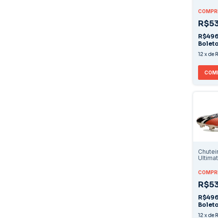
Preto
COMPRE
R$53
R$496
Bolet
12
x
de
R
COM
Chutei
Ultima
COMPRE
R$53
R$496
Bolet
12
x
de
R