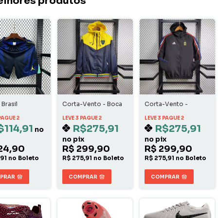
elhores produtos
Brasil
Corta-Vento - Boca
Corta-Vento -
Juniors
Argentina
PAGUE 2
LEVE 3 PAGUE 2
LEVE 3 PAGUE 2
$114,91
R$275,91
R$275,91
no
no pix
no pix
24,90
R$ 299,90
R$ 299,90
,91 no Boleto
R$ 275,91 no Boleto
R$ 275,91 no Boleto
PRAR
COMPRAR
COMPRAR