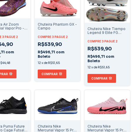
Chuteira Phantom GX -
ra Air Zoom
Campo
al Vapor Pro -
Chuteira Nike Tiempo
y
Legend 9 Elite FG
"Rising Gem Pack"
COMPRE 3 PAGUE 2
 3 PAGUE 2
COMPRE 3 PAGUE 2
R$539,90
64,90
R$539,90
R$496,71
com
,71
com
Boleto
R$496,71
com
o
Boleto
12
x
de
R$51,65
$44,48
12
x
de
R$51,65
COMPRAR
PRAR
COMPRAR
ra Puma Future
Chuteira Nike
Chuteira Nike
ro Cage Futsal -
Mercurial Vapor 15 Pro
Mercurial Vapor 15 Pro