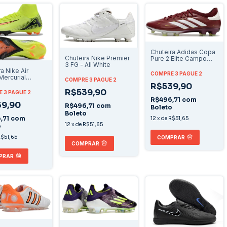
Chuteira Adidas Copa
Chuteira Nike Premier
Pure 2 Elite Campo
3 FG - All White
"Energy Citrus"
a Nike Air
COMPRE 3 PAGUE 2
ercurial
COMPRE 3 PAGUE 2
y 10 Elite
R$539,90
 -
R$539,90
 3 PAGUE 2
Laranja
R$496,71
com
9,90
R$496,71
com
Boleto
Boleto
,71
com
12
x
de
R$51,65
12
x
de
R$51,65
o
$51,65
COMPRAR
COMPRAR
PRAR