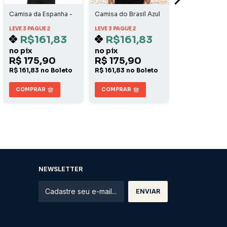
Camisa da Espanha -
Camisa do Brasil Azul
Camisa do Bras
Home
- Away
Amarela - Hom
LEVE 3 PAGUE 2
LEVE 3 PAGUE 2
LEVE 3 PAGUE 2
R$161,83
R$161,83
R$161,
no pix
no pix
no pix
R$ 175,90
R$ 175,90
R$ 175,90
R$ 161,83 no Boleto
R$ 161,83 no Boleto
R$ 161,83 no B
COMPRAR
COMPRAR
COMPRAR
NEWSLETTER