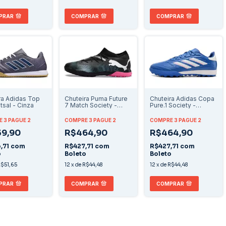
COMPRAR
PRAR
COMPRAR
ra Adidas Top
Chuteira Puma Future
Chuteira Adidas Copa
tsal - Cinza
7 Match Society -
Pure.1 Society -
Preto/Branco/Rosa
Azul/Branco
 3 PAGUE 2
COMPRE 3 PAGUE 2
COMPRE 3 PAGUE 2
9,90
R$464,90
R$464,90
,71
com
R$427,71
com
R$427,71
com
o
Boleto
Boleto
$51,65
12
x
de
R$44,48
12
x
de
R$44,48
PRAR
COMPRAR
COMPRAR