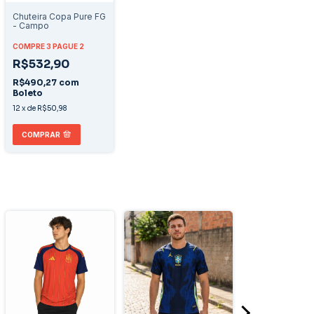
Chuteira Copa Pure FG
- Campo
COMPRE 3 PAGUE 2
R$532,90
R$490,27
com
Boleto
12
x
de
R$50,98
COMPRAR