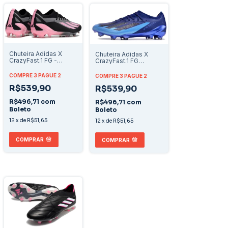
Chuteira Adidas X
Chuteira Adidas X
CrazyFast.1 FG -
CrazyFast.1 FG
Preto/Rosa
"Bugatti"
COMPRE 3 PAGUE 2
COMPRE 3 PAGUE 2
R$539,90
R$539,90
R$496,71
com
R$496,71
com
Boleto
Boleto
12
x
de
R$51,65
12
x
de
R$51,65
COMPRAR
COMPRAR