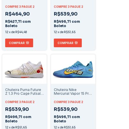
"Rush Pack"
COMPRE 3 PAGUE 2
COMPRE 3 PAGUE 2
R$464,90
R$539,90
R$427,71
com
R$496,71
com
Boleto
Boleto
12
x
de
R$44,48
12
x
de
R$51,65
COMPRAR
COMPRAR
Chuteira Puma Future
Chuteira Nike
Z 1.3 Pro Cage Futsal -
Mercurial Vapor 15 Pro
Branco
Futsal IC XXV
"Mbappe"
COMPRE 3 PAGUE 2
COMPRE 3 PAGUE 2
R$539,90
R$539,90
R$496,71
com
R$496,71
com
Boleto
Boleto
12
x
de
R$51,65
12
x
de
R$51,65