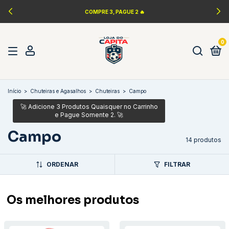
COMPRE 3, PAGUE 2 🔥
0
Início
>
Chuteiras e Agasalhos
>
Chuteiras
>
Campo
Campo
14 produtos
ORDENAR
FILTRAR
Os melhores produtos