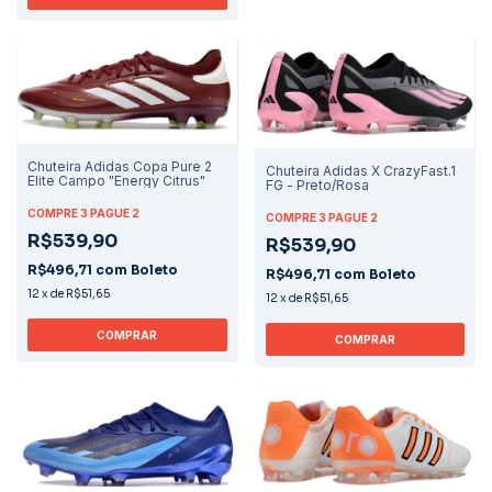
Chuteira Adidas Copa Pure 2
Chuteira Adidas X CrazyFast.1
Elite Campo "Energy Citrus"
FG - Preto/Rosa
COMPRE 3 PAGUE 2
COMPRE 3 PAGUE 2
R$539,90
R$539,90
R$496,71
com
Boleto
R$496,71
com
Boleto
12
x
de
R$51,65
12
x
de
R$51,65
COMPRAR
COMPRAR