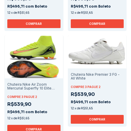
R$496,71
com
Boleto
R$496,71
com
Boleto
12
x
de
R$51,65
12
x
de
R$51,65
COMPRAR
COMPRAR
Chuteira Nike Premier 3 FG -
All White
Chuteira Nike Air Zoom
COMPRE 3 PAGUE 2
Mercurial Superfly 10 Elite
Campo - Verde/Laranja
R$539,90
COMPRE 3 PAGUE 2
R$496,71
com
Boleto
R$539,90
12
x
de
R$51,65
R$496,71
com
Boleto
12
x
de
R$51,65
COMPRAR
COMPRAR