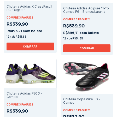
Chuteira Adidas X CrazyFast.1
Chuteira Adidas Adipure 11Pro
FG "Bugatti"
Campo FG - Branco/Laranja
COMPRE 3 PAGUE 2
COMPRE 3 PAGUE 2
R$539,90
R$539,90
R$496,71
com
Boleto
R$496,71
com
Boleto
12
x
de
R$51,65
12
x
de
R$51,65
COMPRAR
COMPRAR
Chuteira Adidas F50 X -
Campo
Chuteira Copa Pure FG -
Campo
COMPRE 3 PAGUE 2
R$539,90
COMPRE 3 PAGUE 2
R$532,90