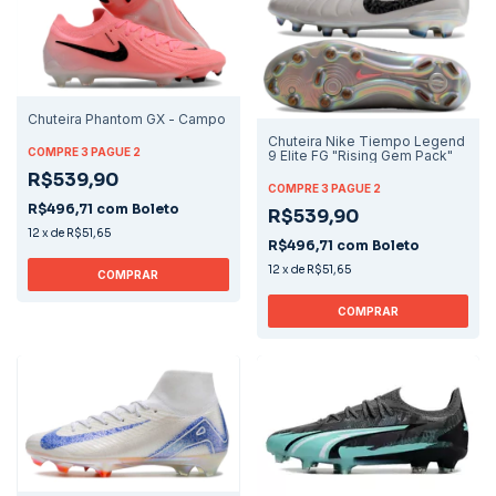
Chuteira Phantom GX - Campo
Chuteira Nike Tiempo Legend
COMPRE 3 PAGUE 2
9 Elite FG "Rising Gem Pack"
R$539,90
COMPRE 3 PAGUE 2
R$496,71
com
Boleto
R$539,90
12
x
de
R$51,65
R$496,71
com
Boleto
12
x
de
R$51,65
COMPRAR
COMPRAR