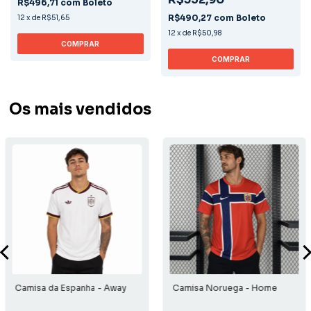
R$496,71
com
Boleto
R$490,27
com
Boleto
12
x
de
R$51,65
12
x
de
R$50,98
COMPRAR
COMPRAR
Os mais vendidos
Camisa da Espanha - Away
Camisa Noruega - Home