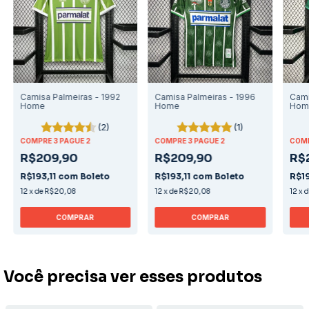
Camisa Palmeiras - 1992
Camisa Palmeiras - 1996
Cami
Home
Home
Hom
(2)
(1)
COMPRE 3 PAGUE 2
COMPRE 3 PAGUE 2
COMP
R$209,90
R$209,90
R$
R$193,11
com
Boleto
R$193,11
com
Boleto
R$19
12
x
de
R$20,08
12
x
de
R$20,08
12
x
COMPRAR
COMPRAR
Você precisa ver esses produtos