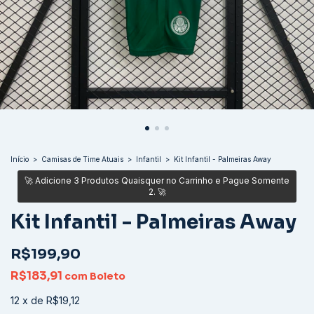
Início
>
Camisas de Time Atuais
>
Infantil
>
Kit Infantil - Palmeiras Away
Kit Infantil - Palmeiras Away
R$199,90
R$183,91
com
Boleto
12
x
de
R$19,12