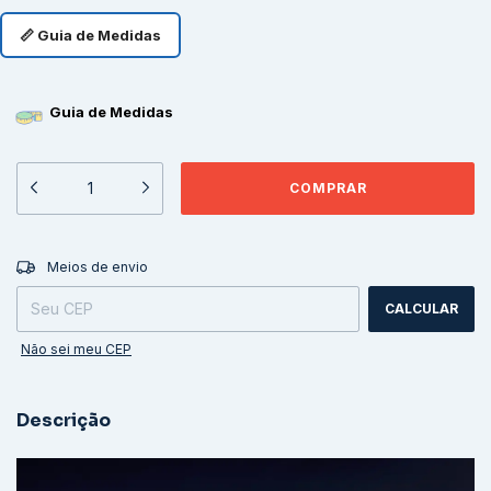
📏 Guia de Medidas
Guia de Medidas
ALTERAR CEP
Entregas para o CEP:
Meios de envio
CALCULAR
Não sei meu CEP
Descrição