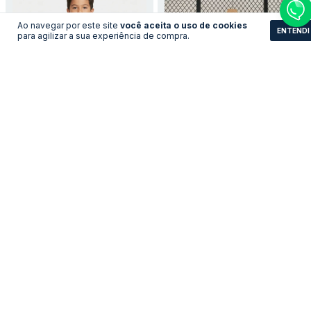
Ao navegar por este site
você aceita o uso de cookies
ENTENDI
para agilizar a sua experiência de compra.
Kit Infantil do Brasil -
Kit Infantil do Brasil -
Copa 2002
Copa 1998
LEVE 3 PAGUE 2
LEVE 3 PAGUE 2
R$183,91
R$183,91
no pix
no pix
R$ 199,90
R$ 199,90
R$ 183,91 com Boleto
R$ 183,91 com Boleto
COMPRAR
COMPRAR