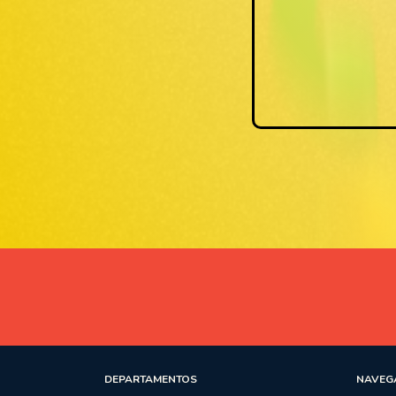
a.
DEPARTAMENTOS
NAVEG