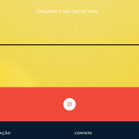
A minha chegou bem rápido e valeu mto a pena.
AÇÃO
CONTATO