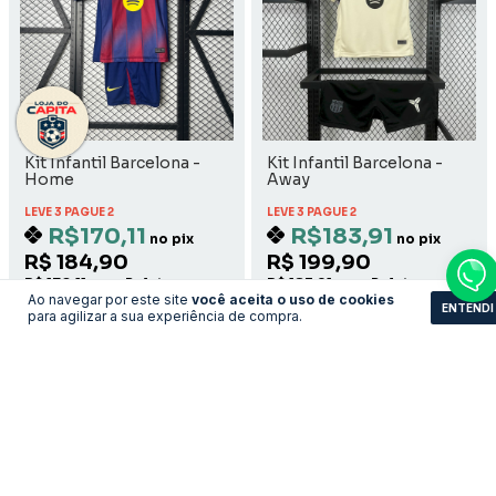
Kit Infantil Barcelona -
Kit Infantil Barcelona -
Home
Away
LEVE 3 PAGUE 2
LEVE 3 PAGUE 2
R$170,11
R$183,91
no pix
no pix
R$ 184,90
R$ 199,90
R$ 170,11 com Boleto
R$ 183,91 com Boleto
Ao navegar por este site
você aceita o uso de cookies
ENTENDI
para agilizar a sua experiência de compra.
COMPRAR
COMPRAR