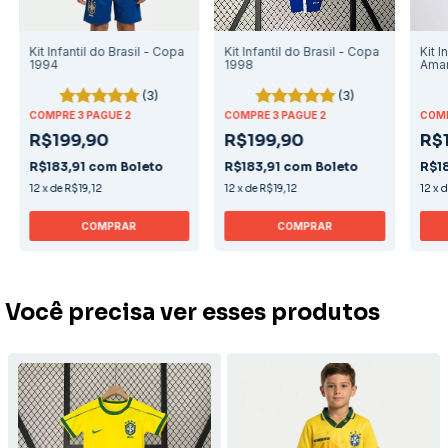
Kit Infantil do Brasil - Copa
Kit Infantil do Brasil - Copa
Kit I
1994
1998
Ama
(3)
(3)
COMPRE 3 PAGUE 2
COMPRE 3 PAGUE 2
COMP
R$199,90
R$199,90
R$
R$183,91
com
Boleto
R$183,91
com
Boleto
R$1
12
x
de
R$19,12
12
x
de
R$19,12
12
x
COMPRAR
COMPRAR
Você precisa ver esses produtos