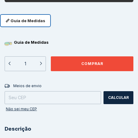
📏 Guia de Medidas
Guia de Medidas
ALTERAR CEP
Entregas para o CEP:
Meios de envio
CALCULAR
Não sei meu CEP
Descrição