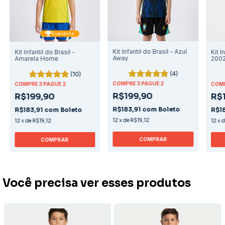
Queridinha
Kit Infantil do Brasil - Azul
Kit Infantil do Brasil -
Kit I
Away
Amarela Home
200
(4)
(10)
COMPRE 3 PAGUE 2
COMPRE 3 PAGUE 2
COMP
R$199,90
R$199,90
R$
R$183,91
com
Boleto
R$183,91
com
Boleto
R$1
12
x
de
R$19,12
12
x
de
R$19,12
12
x
COMPRAR
COMPRAR
Você precisa ver esses produtos