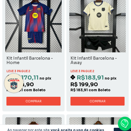
Kit Infantil Barcelona -
Kit Infantil Barcelona -
Home
Away
LEVE 3 PAGUE 2
LEVE 3 PAGUE 2
R$170,11
R$183,91
no pix
no pix
R$ 184,90
R$ 199,90
R$ 170,11 com Boleto
R$ 183,91 com Boleto
COMPRAR
COMPRAR
Ao navegar por este site
você aceita o uso de cookies