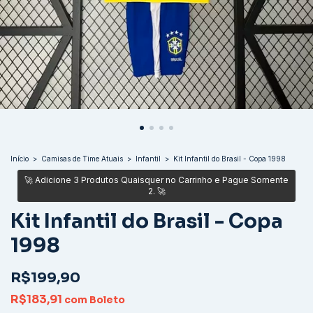
Início
>
Camisas de Time Atuais
>
Infantil
>
Kit Infantil do Brasil - Copa 1998
Kit Infantil do Brasil - Copa
1998
R$199,90
R$183,91
com
Boleto