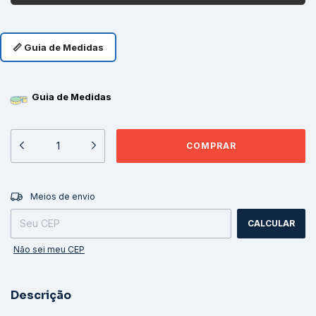
📏 Guia de Medidas
Guia de Medidas
ALTERAR CEP
Entregas para o CEP:
Meios de envio
CALCULAR
Não sei meu CEP
Descrição