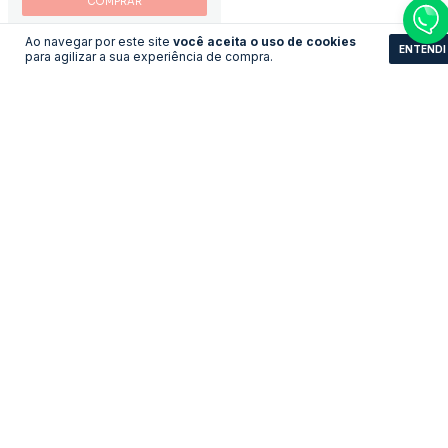
COMPRAR
COMPRAR
Ao navegar por este site
você aceita o uso de cookies
ENTENDI
para agilizar a sua experiência de compra.
Camisa Arsenal -
Camisa França - Home
2005/2006 Home
LEVE 3 PAGUE 2
LEVE 3 PAGUE 2
R$193,11
R$161,83
no pix
no pix
R$ 209,90
R$ 175,90
R$ 193,11 com Boleto
R$ 161,83 com Boleto
COMPRAR
COMPRAR