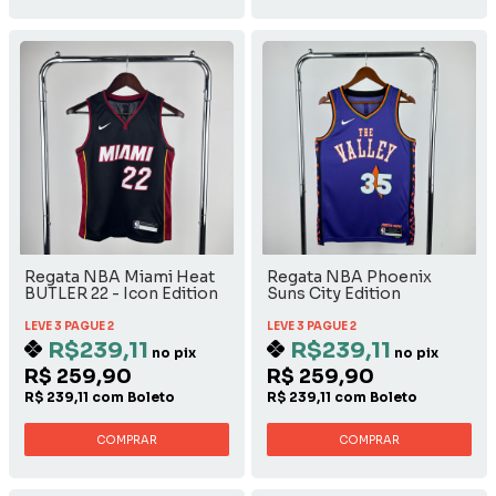
Regata NBA Miami Heat
Regata NBA Phoenix
BUTLER 22 - Icon Edition
Suns City Edition
2024/2025 - Kevin Durant
LEVE 3 PAGUE 2
LEVE 3 PAGUE 2
R$239,11
R$239,11
no pix
no pix
R$ 259,90
R$ 259,90
R$ 239,11 com Boleto
R$ 239,11 com Boleto
COMPRAR
COMPRAR