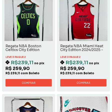
Regata NBA Boston
Regata NBA Miami Heat
Celtics City Edition
City Edition 2024/2025 -
2024/2025 - Jayson
Jimmy Butler
Tatum
LEVE 3 PAGUE 2
LEVE 3 PAGUE 2
R$239,11
R$239,11
no pix
no pix
R$ 259,90
R$ 259,90
R$ 239,11 com Boleto
R$ 239,11 com Boleto
COMPRAR
COMPRAR