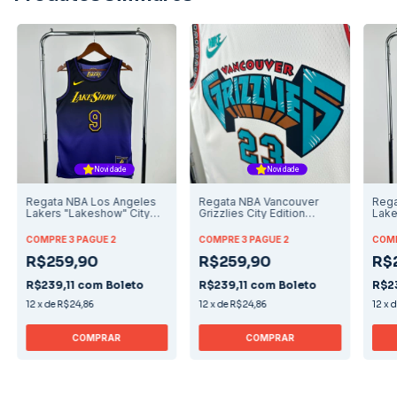
Novidade
Novidade
Regata NBA Los Angeles
Regata NBA Vancouver
Rega
Lakers "Lakeshow" City
Grizzlies City Edition
Lake
Edition 2024/2025 - James
2024/2025 - Rose
Edit
JR
Brya
COMPRE 3 PAGUE 2
COMPRE 3 PAGUE 2
COMP
R$259,90
R$259,90
R$
R$239,11
com
Boleto
R$239,11
com
Boleto
R$2
12
x
de
R$24,86
12
x
de
R$24,86
12
x
COMPRAR
COMPRAR