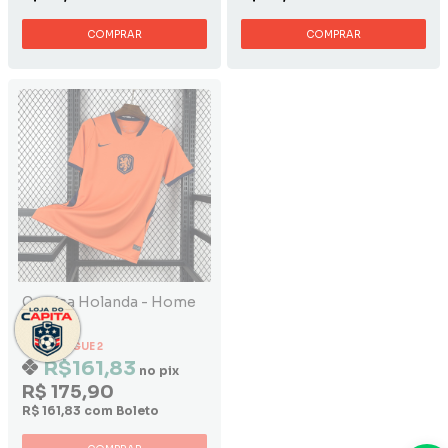
COMPRAR
COMPRAR
Camisa Holanda - Home
Camisa Milan -
2006/2007 Home
LEVE 3 PAGUE 2
LEVE 3 PAGUE 2
R$161,83
R$193,11
no pix
no pix
R$ 175,90
R$ 209,90
R$ 161,83 com Boleto
R$ 193,11 com Boleto