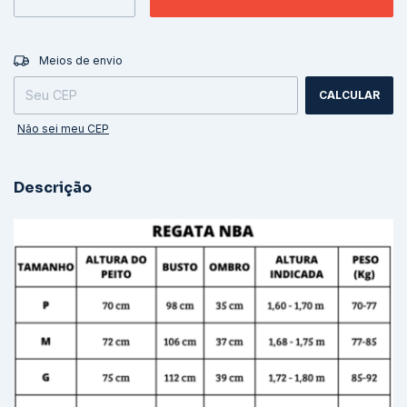
ALTERAR CEP
Entregas para o CEP:
Meios de envio
CALCULAR
Não sei meu CEP
Descrição