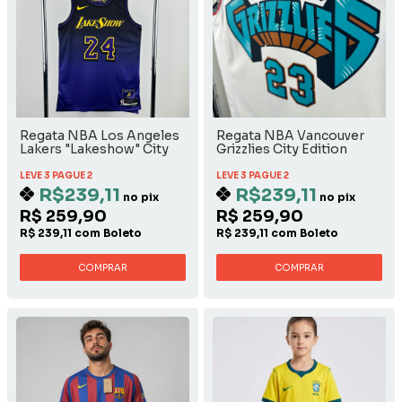
Regata NBA Los Angeles
Regata NBA Vancouver
Lakers "Lakeshow" City
Grizzlies City Edition
Edition 2024/2025 - Kobe
2024/2025 - Rose
Bryant
LEVE 3 PAGUE 2
LEVE 3 PAGUE 2
R$239,11
R$239,11
no pix
no pix
R$ 259,90
R$ 259,90
R$ 239,11 com Boleto
R$ 239,11 com Boleto
COMPRAR
COMPRAR