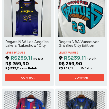
Regata NBA Los Angeles
Regata NBA Vancouver
Lakers "Lakeshow" City
Grizzlies City Edition
Edition 2024/2025 - Kobe
2024/2025 - Rose
Bryant
LEVE 3 PAGUE 2
LEVE 3 PAGUE 2
R$239,11
R$239,11
no pix
no pix
R$ 259,90
R$ 259,90
R$ 239,11 com Boleto
R$ 239,11 com Boleto
COMPRAR
COMPRAR