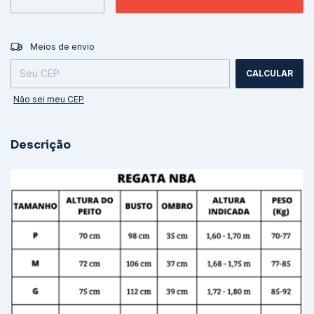
ALTERAR CEP
Entregas para o CEP:
Meios de envio
CALCULAR
Não sei meu CEP
Descrição