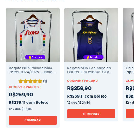
Novidade
Novidade
Regata NBA Philadelphia
Regata NBA Los Angeles
Chic
76ers 2024/2025 - James
Lakers "Lakeshow" City
Pipp
Harden
Edition 2024/2025 - Lebron
Edit
James
(1)
COMPRE 3 PAGUE 2
COMP
COMPRE 3 PAGUE 2
R$259,90
R$
R$259,90
R$239,11
com
Boleto
R$2
R$239,11
com
Boleto
12
x
de
R$24,86
12
x
12
x
de
R$24,86
COMPRAR
COMPRAR