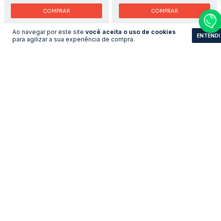
COMPRAR
COMPRAR
Ao navegar por este site
você aceita o uso de cookies
ENTENDI
para agilizar a sua experiência de compra.
Camisa Ajax - 1995/1996
Camisa Japão - Home
Home
LEVE 3 PAGUE 2
LEVE 3 PAGUE 2
R$183,91
R$161,83
no pix
no pix
R$ 199,90
R$ 175,90
R$ 183,91 com Boleto
R$ 161,83 com Boleto
COMPRAR
COMPRAR