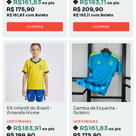
R$161,83
R$193,11
no pix
no pix
R$ 175,90
R$ 209,90
R$ 161,83 com Boleto
R$ 193,11 com Boleto
COMPRAR
COMPRAR
Kit Infantil do Brasil -
Camisa da Espanha -
Amarela Home
Goleiro
LEVE 3 PAGUE 2
LEVE 3 PAGUE 2
R$183,91
R$161,83
no pix
no pix
R$ 199,90
R$ 175,90