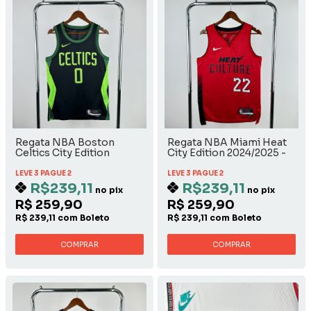
Regata NBA Boston
Regata NBA Miami Heat
Celtics City Edition
City Edition 2024/2025 -
2024/2025 - Jayson
Jimmy Butler
Tatum
LEVE 3 PAGUE 2
LEVE 3 PAGUE 2
R$239,11
R$239,11
no pix
no pix
R$ 259,90
R$ 259,90
R$ 239,11 com Boleto
R$ 239,11 com Boleto
COMPRAR
COMPRAR