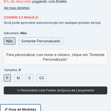
8% de desconto
pagando com Boleto
Ver mais detalhes
COMPRE 3 E PAGUE 2!
Você pode aproveitar esta promoção em qualquer produto da loja.
Adicionais:
Não
Não
Somente Personalizado
Tamanho:
P
P
M
G
GG
📏 Guia de Medidas