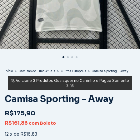
Início
>
Camisas de Time Atuais
>
Outros Europeus
>
Camisa Sporting - Away
Camisa Sporting - Away
R$175,90
R$161,83
com
Boleto
12
x
de
R$16,83