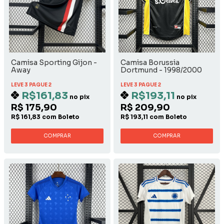
Camisa Sporting Gijon -
Camisa Borussia
Away
Dortmund - 1998/2000
Away
LEVE 3 PAGUE 2
LEVE 3 PAGUE 2
R$161,83
R$193,11
no pix
no pix
R$ 175,90
R$ 209,90
R$ 161,83 com Boleto
R$ 193,11 com Boleto
COMPRAR
COMPRAR