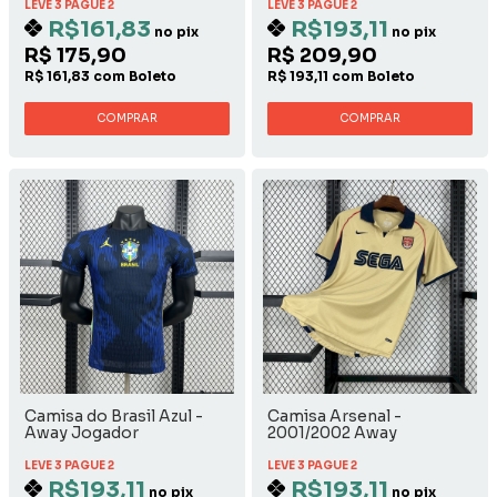
LEVE 3 PAGUE 2
LEVE 3 PAGUE 2
R$161,83
R$193,11
no pix
no pix
R$ 175,90
R$ 209,90
R$ 161,83 com Boleto
R$ 193,11 com Boleto
COMPRAR
COMPRAR
Camisa do Brasil Azul -
Camisa Arsenal -
Away Jogador
2001/2002 Away
LEVE 3 PAGUE 2
LEVE 3 PAGUE 2
R$193,11
R$193,11
no pix
no pix