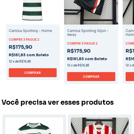
Camisa Sporting - Home
Camisa Sporting Gijon -
Cami
Away
Hom
COMPRE 3 PAGUE 2
COMPRE 3 PAGUE 2
COMP
R$175,90
R$175,90
R$
R$161,83
com
Boleto
R$161,83
com
Boleto
R$1
12
x
de
R$16,83
12
x
de
R$16,83
12
x
COMPRAR
COMPRAR
Você precisa ver esses produtos