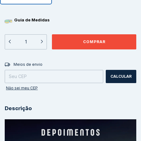
Guia de Medidas
ALTERAR CEP
Entregas para o CEP:
Meios de envio
CALCULAR
Não sei meu CEP
Descrição