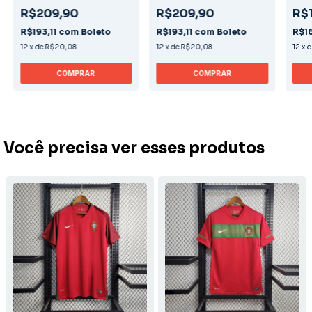
R$209,90
R$209,90
R$
R$193,11
com
Boleto
R$193,11
com
Boleto
R$1
12
x
de
R$20,08
12
x
de
R$20,08
12
x
COMPRAR
COMPRAR
Você precisa ver esses produtos