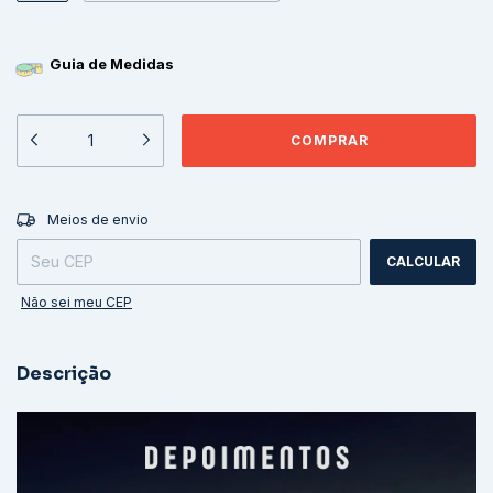
Guia de Medidas
ALTERAR CEP
Entregas para o CEP:
Meios de envio
CALCULAR
Não sei meu CEP
Descrição