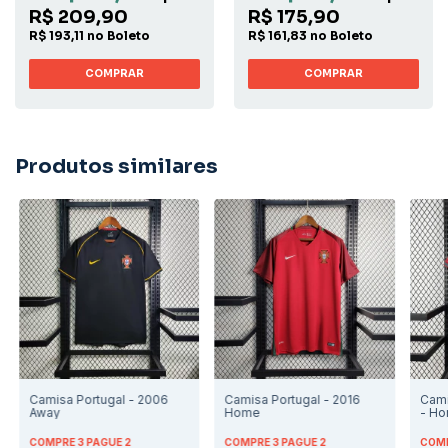
R$ 209,90
R$ 175,90
R$ 193,11 no Boleto
R$ 161,83 no Boleto
COMPRAR
COMPRAR
Produtos similares
Camisa Portugal - 2006
Camisa Portugal - 2016
Cami
Away
Home
- H
COMPRE 3 PAGUE 2
COMPRE 3 PAGUE 2
COMP