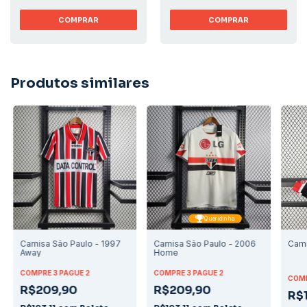
COMPRAR
COMPRAR
Produtos similares
Queridinha
Camisa São Paulo - 1997
Camisa São Paulo - 2006
Cami
Away
Home
COMPRE 3 PAGUE 2
COMPRE 3 PAGUE 2
COMP
R$209,90
R$209,90
R$