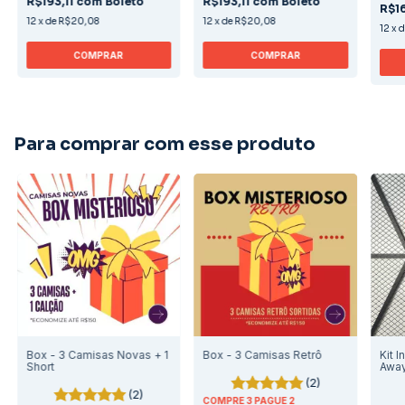
R$193,11
com
Boleto
R$193,11
com
Boleto
R$1
12
x
de
R$20,08
12
x
de
R$20,08
12
x
COMPRAR
COMPRAR
Para comprar com esse produto
Box - 3 Camisas Novas + 1
Box - 3 Camisas Retrô
Kit I
Short
Awa
(2)
(2)
COMPRE 3 PAGUE 2