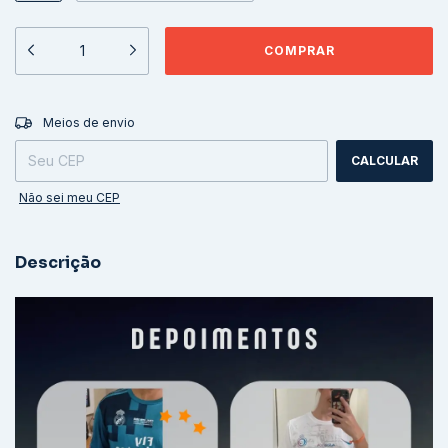
ALTERAR CEP
Entregas para o CEP:
Meios de envio
CALCULAR
Não sei meu CEP
Descrição