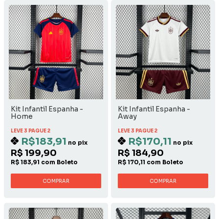
Kit Infantil Espanha -
Kit Infantil Espanha -
Home
Away
LEVE 3 PAGUE 2
LEVE 3 PAGUE 2
R$183,91
R$170,11
no pix
no pix
R$ 199,90
R$ 184,90
R$ 183,91 com Boleto
R$ 170,11 com Boleto
COMPRAR
COMPRAR