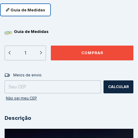
📏 Guia de Medidas
Guia de Medidas
ALTERAR CEP
Entregas para o CEP:
Meios de envio
CALCULAR
Não sei meu CEP
Descrição