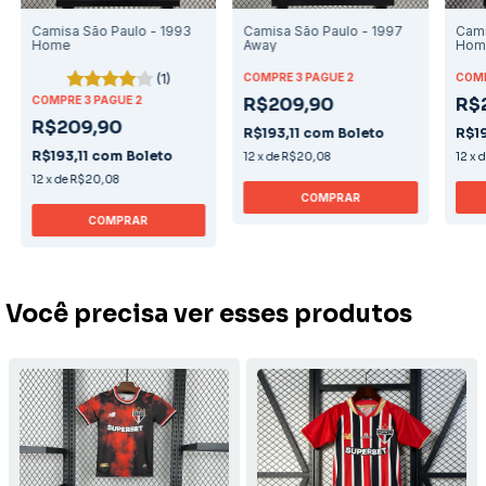
Camisa São Paulo - 1993
Camisa São Paulo - 1997
Cami
Home
Away
Hom
(1)
COMPRE 3 PAGUE 2
COMP
COMPRE 3 PAGUE 2
R$209,90
R$
R$209,90
R$193,11
com
Boleto
R$19
R$193,11
com
Boleto
12
x
de
R$20,08
12
x
12
x
de
R$20,08
COMPRAR
COMPRAR
Você precisa ver esses produtos