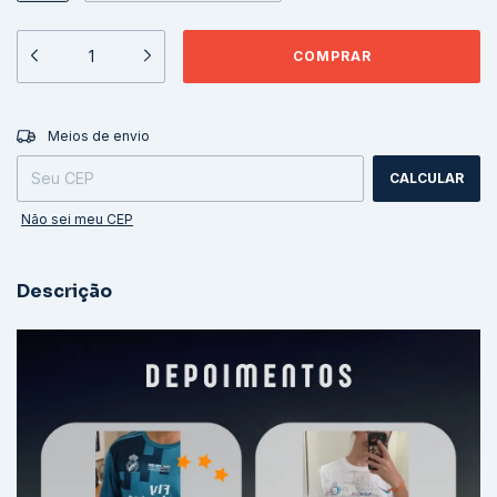
ALTERAR CEP
Entregas para o CEP:
Meios de envio
CALCULAR
Não sei meu CEP
Descrição