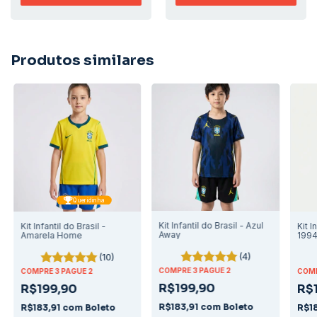
Produtos similares
Queridinha
Kit Infantil do Brasil - Azul
Kit Infantil do Brasil -
Kit I
Away
Amarela Home
199
(4)
(10)
COMPRE 3 PAGUE 2
COMPRE 3 PAGUE 2
COMP
R$199,90
R$199,90
R$
R$183,91
com
Boleto
R$183,91
com
Boleto
R$1