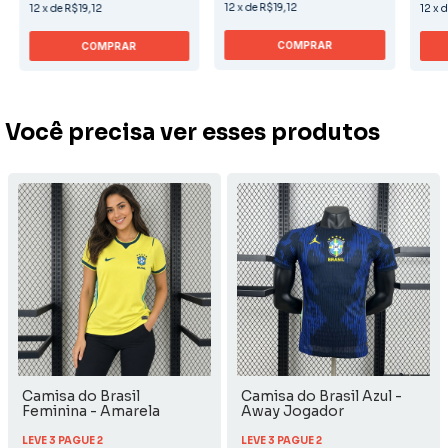
12
x
de
R$19,12
12
x
de
R$19,12
12
x
COMPRAR
COMPRAR
Você precisa ver esses produtos
Camisa do Brasil
Camisa do Brasil Azul -
Feminina - Amarela
Away Jogador
Home
LEVE 3 PAGUE 2
LEVE 3 PAGUE 2