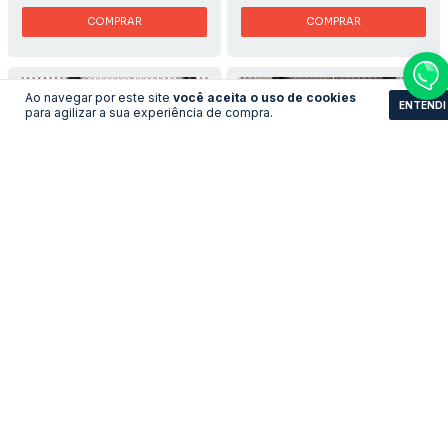
COMPRAR
COMPRAR
Ao navegar por este site
você aceita o uso de cookies
ENTENDI
para agilizar a sua experiência de compra.
Camisa França - Home
Camisa Barcelona -
2013/2014 Home
LEVE 3 PAGUE 2
LEVE 3 PAGUE 2
R$161,83
R$193,11
no pix
no pix
R$ 175,90
R$ 209,90
R$ 161,83 com Boleto
R$ 193,11 com Boleto
COMPRAR
COMPRAR