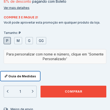
8% de desconto
pagando com Boleto
Ver mais detalhes
COMPRE 3 E PAGUE 2!
Você pode aproveitar esta promoção em qualquer produto da loja.
Tamanho:
P
P
M
G
GG
📏 Guia de Medidas
ALTERAR CEP
Entregas para o CEP:
Meios de envio