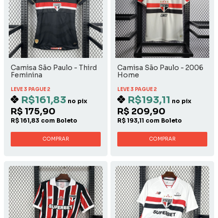
Camisa São Paulo - Third
Camisa São Paulo - 2006
Feminina
Home
LEVE 3 PAGUE 2
LEVE 3 PAGUE 2
R$161,83
R$193,11
no pix
no pix
R$ 175,90
R$ 209,90
R$ 161,83 com Boleto
R$ 193,11 com Boleto
COMPRAR
COMPRAR