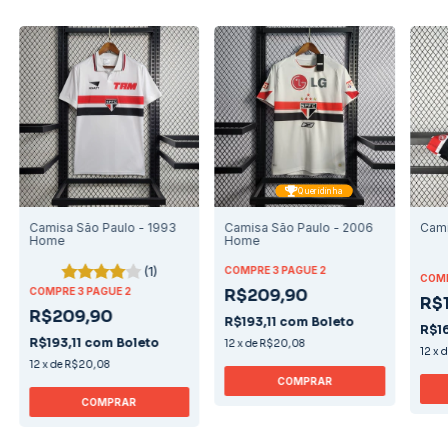
Queridinha
Camisa São Paulo - 1993
Camisa São Paulo - 2006
Cami
Home
Home
(1)
COMPRE 3 PAGUE 2
COMP
COMPRE 3 PAGUE 2
R$209,90
R$
R$209,90
R$193,11
com
Boleto
R$1
R$193,11
com
Boleto
12
x
de
R$20,08
12
x
12
x
de
R$20,08
COMPRAR
COMPRAR