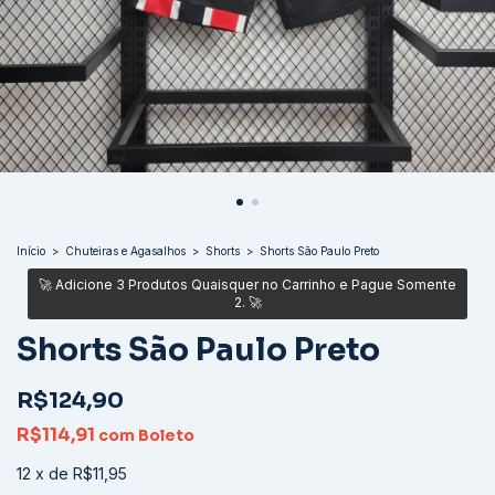
Início
>
Chuteiras e Agasalhos
>
Shorts
>
Shorts São Paulo Preto
Shorts São Paulo Preto
R$124,90
R$114,91
com
Boleto
12
x
de
R$11,95