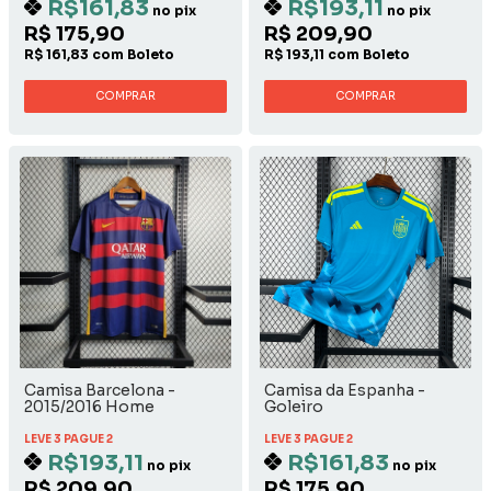
R$161,83
R$193,11
no pix
no pix
R$ 175,90
R$ 209,90
R$ 161,83 com Boleto
R$ 193,11 com Boleto
COMPRAR
COMPRAR
Camisa Barcelona -
Camisa da Espanha -
2015/2016 Home
Goleiro
LEVE 3 PAGUE 2
LEVE 3 PAGUE 2
R$193,11
R$161,83
no pix
no pix
R$ 209,90
R$ 175,90