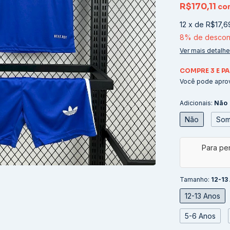
R$170,11
co
12
x
de
R$17,6
8% de descon
Ver mais detalh
COMPRE 3 E PA
Você pode aprov
Adicionais:
Não
Não
Som
Tamanho:
12-13
12-13 Anos
5-6 Anos