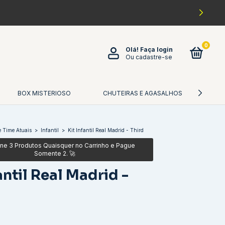
0
Olá!
Faça login
Ou cadastre-se
BOX MISTERIOSO
CHUTEIRAS E AGASALHOS
CA
 Time Atuais
>
Infantil
>
Kit Infantil Real Madrid - Third
antil Real Madrid -
0