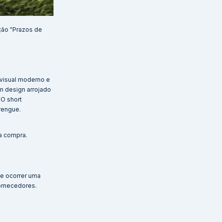
ção "Prazos de
 visual moderno e
m design arrojado
 O short
rengue.
 a compra.
de ocorrer uma
ornecedores.