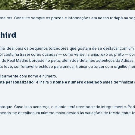
aneiros. Consulte sempre os prazos e informações em nosso rodapé na se
Third
scolha ideal para os pequenos torcedores que gostam de se destacar com um
ol costuma trazer cores ousadas — como verde, laranja, roxo ou preto — co
o Real Madrid bordado no peito, além dos detalhes autênticos da Adidas.
leve, confortável e estiloso para brincar, treinar ou torcer com orgulho me
ticamente
com nome e número.
te personalizado”
e insira o
nome e número desejado
antes de finalizar
stoque. Caso isso aconteça, o cliente será reembolsado integralmente. Po
menda-se escolher um número maior devido às variações de tecido entre f