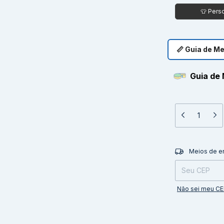
📏 Guia de M
Guia de 
Entregas para o 
Meios de e
Não sei meu C