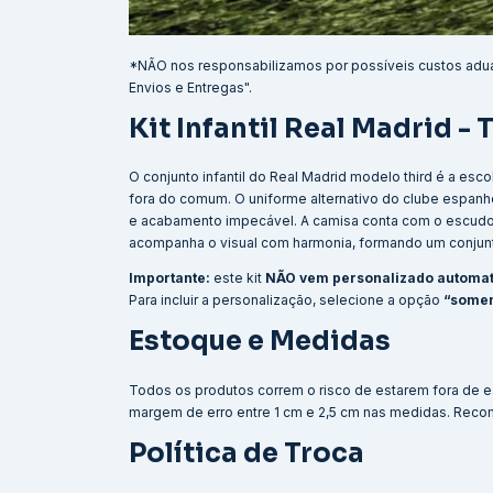
*NÃO nos responsabilizamos por possíveis custos adu
Envios e Entregas".
Kit Infantil Real Madrid - 
O conjunto infantil do Real Madrid modelo third é a e
fora do comum. O uniforme alternativo do clube espanh
e acabamento impecável. A camisa conta com o escudo d
acompanha o visual com harmonia, formando um conjunto 
Importante:
este kit
NÃO vem personalizado automa
Para incluir a personalização, selecione a opção
“somen
Estoque e Medidas
Todos os produtos correm o risco de estarem fora de e
margem de erro entre 1 cm e 2,5 cm nas medidas. Reco
Política de Troca