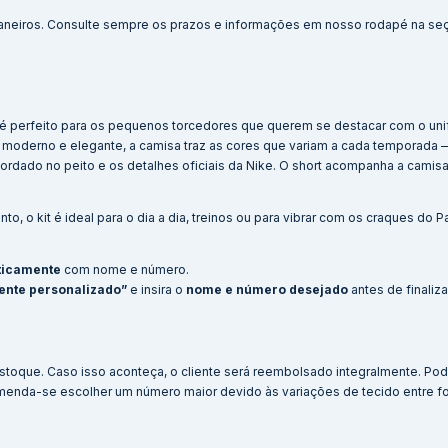
aneiros. Consulte sempre os prazos e informações em nosso rodapé na se
y é perfeito para os pequenos torcedores que querem se destacar com o uni
 moderno e elegante, a camisa traz as cores que variam a cada temporada
rdado no peito e os detalhes oficiais da Nike. O short acompanha a camis
o, o kit é ideal para o dia a dia, treinos ou para vibrar com os craques do P
ticamente
com nome e número.
ente personalizado”
e insira o
nome e número desejado
antes de finaliz
stoque. Caso isso aconteça, o cliente será reembolsado integralmente. Po
menda-se escolher um número maior devido às variações de tecido entre f