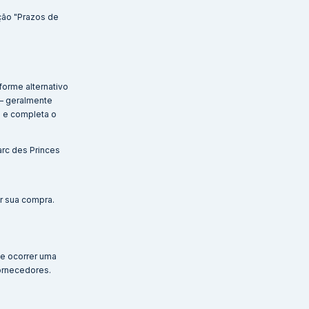
ção "Prazos de
forme alternativo
 — geralmente
a e completa o
arc des Princes
ar sua compra.
de ocorrer uma
ornecedores.