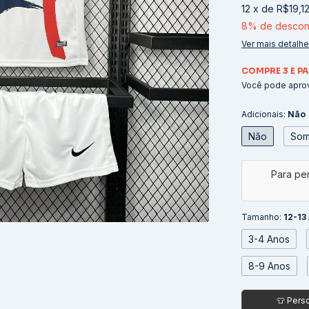
12
x
de
R$19,1
8% de descon
Ver mais detalh
COMPRE 3 E PA
Você pode aprov
Adicionais:
Não
Não
Som
Tamanho:
12-13
3-4 Anos
8-9 Anos