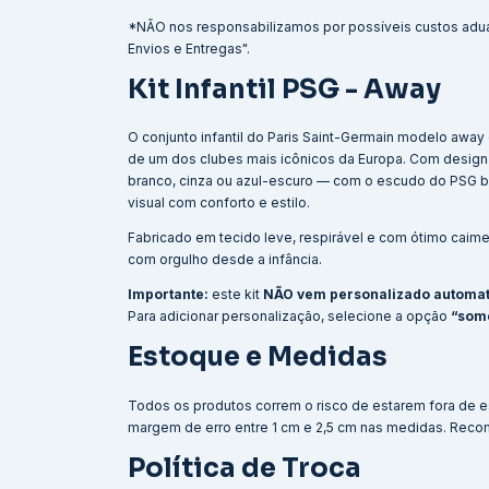
*NÃO nos responsabilizamos por possíveis custos adu
Envios e Entregas".
Kit Infantil PSG - Away
O conjunto infantil do Paris Saint-Germain modelo awa
de um dos clubes mais icônicos da Europa. Com design
branco, cinza ou azul-escuro — com o escudo do PSG bo
visual com conforto e estilo.
Fabricado em tecido leve, respirável e com ótimo caiment
com orgulho desde a infância.
Importante:
este kit
NÃO vem personalizado automa
Para adicionar personalização, selecione a opção
“som
Estoque e Medidas
Todos os produtos correm o risco de estarem fora de e
margem de erro entre 1 cm e 2,5 cm nas medidas. Reco
Política de Troca