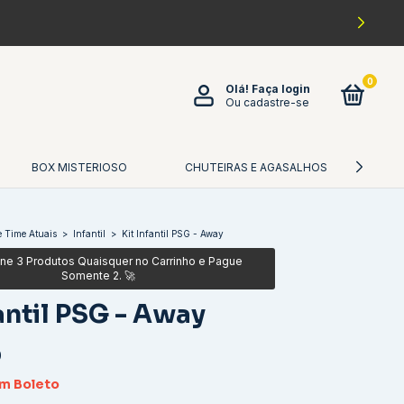
0
Olá!
Faça login
Ou cadastre-se
BOX MISTERIOSO
CHUTEIRAS E AGASALHOS
CA
 Time Atuais
>
Infantil
>
Kit Infantil PSG - Away
fantil PSG - Away
0
om
Boleto