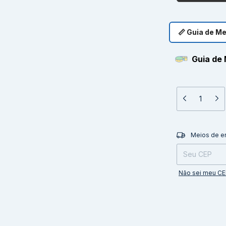
📏 Guia de M
Guia de 
Entregas para o 
Meios de e
Não sei meu C