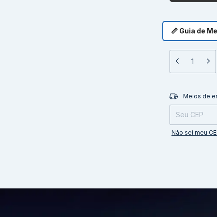
📏 Guia de M
Entregas para o 
Meios de e
Não sei meu C