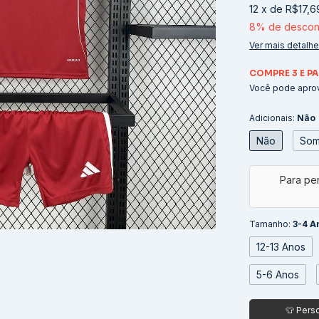
12
x
de
R$17,6
8% de descon
Ver mais detalh
COMPRE 3 E PA
Você pode aprov
Adicionais:
Não
Não
Som
Tamanho:
3-4 A
12-13 Anos
5-6 Anos