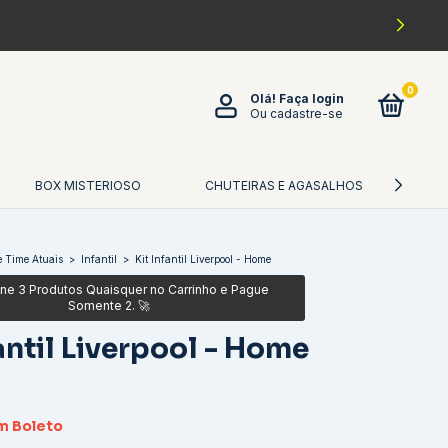
0
Olá!
Faça login
Ou cadastre-se
BOX MISTERIOSO
CHUTEIRAS E AGASALHOS
CA
 Time Atuais
>
Infantil
>
Kit Infantil Liverpool - Home
fantil Liverpool - Home
0
m
Boleto