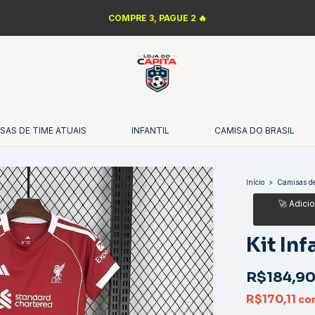
LANÇAMENTOS DA NBA 🏀
SAS DE TIME ATUAIS
INFANTIL
CAMISA DO BRASIL
Início
>
Camisas de
Kit In
R$184,9
R$170,11
co