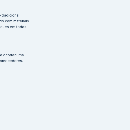
 tradicional
ido com materiais
raques em todos
de ocorrer uma
fornecedores.