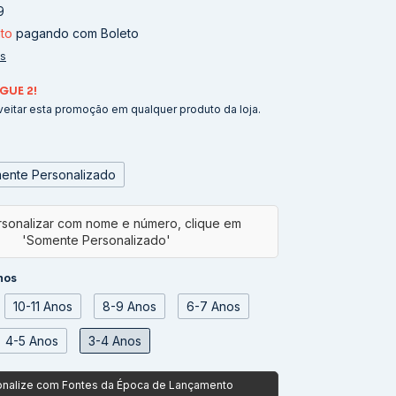
9
to
pagando com Boleto
es
GUE 2!
eitar esta promoção em qualquer produto da loja.
ente Personalizado
nos
10-11 Anos
8-9 Anos
6-7 Anos
4-5 Anos
3-4 Anos