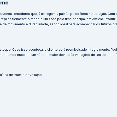
Home
pequenos torcedores que já carregam a paixão pelos Reds no coração. Com o
replica fielmente o modelo utilizado pelo time principal em Anfield. Produz
ade de movimento e durabilidade, sendo ideal para acompanhar os futuros c
stoque. Caso isso aconteça, o cliente será reembolsado integralmente. Po
mendamos escolher um número maior devido às variações de tecido entre 
lítica de troca e devolução.