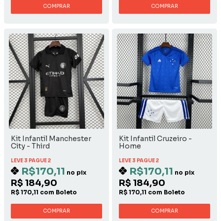
COMPRAR
COMPRAR
Kit Infantil Manchester
Kit Infantil Cruzeiro -
City - Third
Home
LEVE 3 PAGUE 2
LEVE 3 PAGUE 2
R$170,11
R$170,11
no pix
no pix
R$ 184,90
R$ 184,90
R$ 170,11 com Boleto
R$ 170,11 com Boleto
COMPRAR
COMPRAR