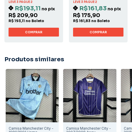
LEVE 3 PAGUE 2
LEVE 3 PAGUE 2
R$193,11
R$161,83
no pix
no pix
R$ 209,90
R$ 175,90
R$ 193,11 no Boleto
R$ 161,83 no Boleto
COMPRAR
COMPRAR
Produtos similares
Camisa Manchester City -
Camisa Manchester City -
Cami