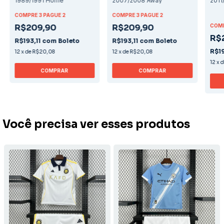
1989/1991 Home
2007/2008 Away
2011
COMPRE 3 PAGUE 2
COMPRE 3 PAGUE 2
R$209,90
R$209,90
COMP
R$
R$193,11
com
Boleto
R$193,11
com
Boleto
R$19
12
x
de
R$20,08
12
x
de
R$20,08
12
x
COMPRAR
COMPRAR
Você precisa ver esses produtos