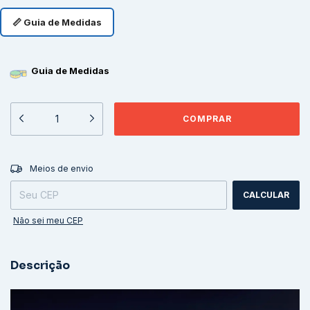
📏 Guia de Medidas
Guia de Medidas
ALTERAR CEP
Entregas para o CEP:
Meios de envio
CALCULAR
Não sei meu CEP
Descrição