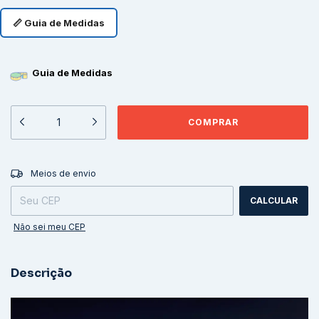
📏 Guia de Medidas
Guia de Medidas
ALTERAR CEP
Entregas para o CEP:
Meios de envio
CALCULAR
Não sei meu CEP
Descrição