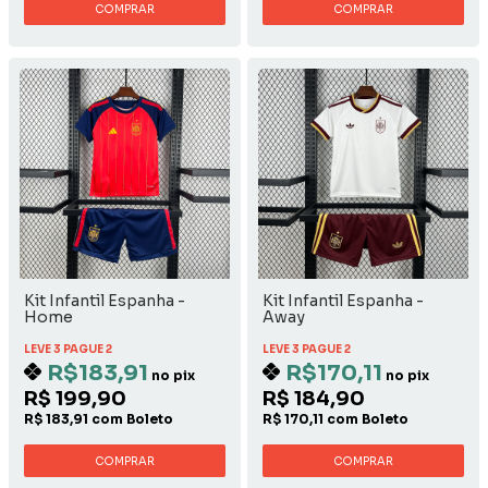
COMPRAR
COMPRAR
Kit Infantil Espanha -
Kit Infantil Espanha -
Home
Away
LEVE 3 PAGUE 2
LEVE 3 PAGUE 2
R$183,91
R$170,11
no pix
no pix
R$ 199,90
R$ 184,90
R$ 183,91 com Boleto
R$ 170,11 com Boleto
COMPRAR
COMPRAR