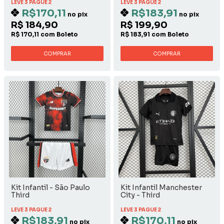
LEVE 3 PAGUE 2
LEVE 3 PAGUE 2
R$170,11
R$183,91
no pix
no pix
R$ 184,90
R$ 199,90
R$ 170,11 com Boleto
R$ 183,91 com Boleto
COMPRAR
COMPRAR
Kit Infantil - São Paulo
Kit Infantil Manchester
Third
City - Third
LEVE 3 PAGUE 2
LEVE 3 PAGUE 2
R$183,91
R$170,11
no pix
no pix