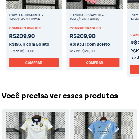
Camisa Juventus -
Camisa Juventus -
Cami
1992/1994 Home
1997/1998 Away
199
COMPRE 3 PAGUE 2
COMPRE 3 PAGUE 2
R$209,90
R$209,90
COMP
R$
R$193,11
com
Boleto
R$193,11
com
Boleto
R$19
12
x
de
R$20,08
12
x
de
R$20,08
12
x
COMPRAR
COMPRAR
Você precisa ver esses produtos