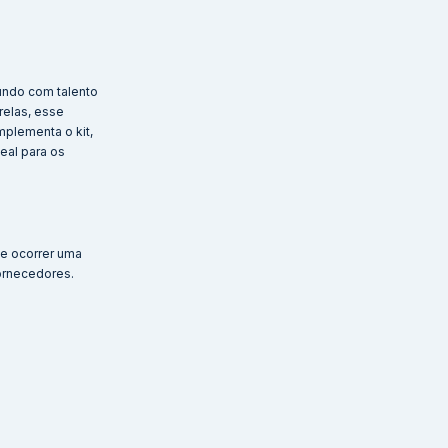
mundo com talento
relas, esse
mplementa o kit,
eal para os
de ocorrer uma
ornecedores.