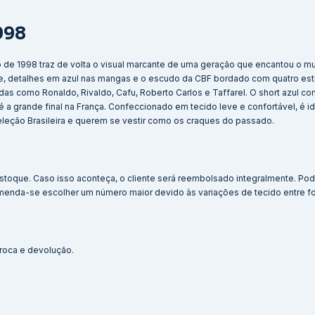
1998
do de 1998 traz de volta o visual marcante de uma geração que encantou o 
e, detalhes em azul nas mangas e o escudo da CBF bordado com quatro est
as como Ronaldo, Rivaldo, Cafu, Roberto Carlos e Taffarel. O short azul co
é a grande final na França. Confeccionado em tecido leve e confortável, é id
eleção Brasileira e querem se vestir como os craques do passado.
stoque. Caso isso aconteça, o cliente será reembolsado integralmente. Po
menda-se escolher um número maior devido às variações de tecido entre f
 troca e devolução.