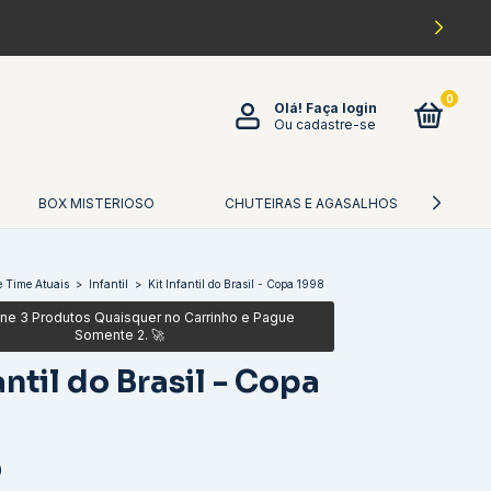
0
Olá!
Faça login
Ou cadastre-se
BOX MISTERIOSO
CHUTEIRAS E AGASALHOS
CA
 Time Atuais
>
Infantil
>
Kit Infantil do Brasil - Copa 1998
antil do Brasil - Copa
0