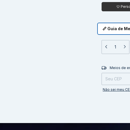
📏 Guia de M
Entregas para o 
Meios de e
Não sei meu C