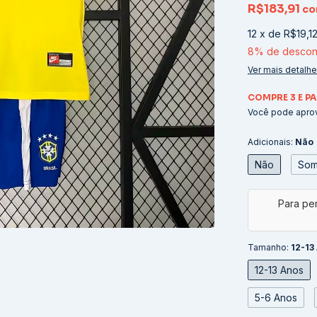
R$183,91
c
12
x
de
R$19,1
8% de descon
Ver mais detalh
COMPRE 3 E PA
Você pode aprov
Adicionais:
Não
Não
Som
Tamanho:
12-13
12-13 Anos
5-6 Anos