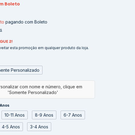
om
Boleto
2
to
pagando com Boleto
es
GUE 2!
eitar esta promoção em qualquer produto da loja.
ente Personalizado
 Anos
10-11 Anos
8-9 Anos
6-7 Anos
4-5 Anos
3-4 Anos