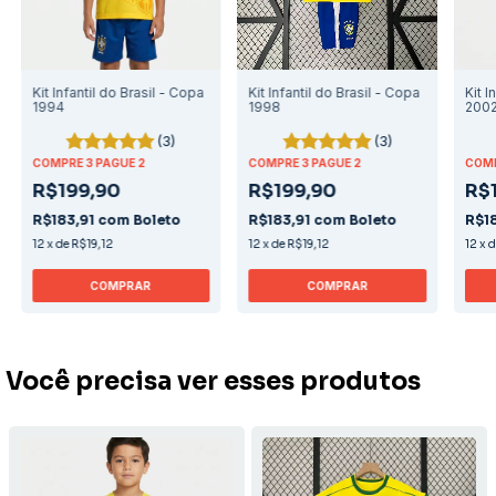
Kit Infantil do Brasil - Copa
Kit Infantil do Brasil - Copa
Kit I
1994
1998
200
(3)
(3)
COMPRE 3 PAGUE 2
COMPRE 3 PAGUE 2
COMP
R$199,90
R$199,90
R$
R$183,91
com
Boleto
R$183,91
com
Boleto
R$1
12
x
de
R$19,12
12
x
de
R$19,12
12
x
COMPRAR
COMPRAR
Você precisa ver esses produtos