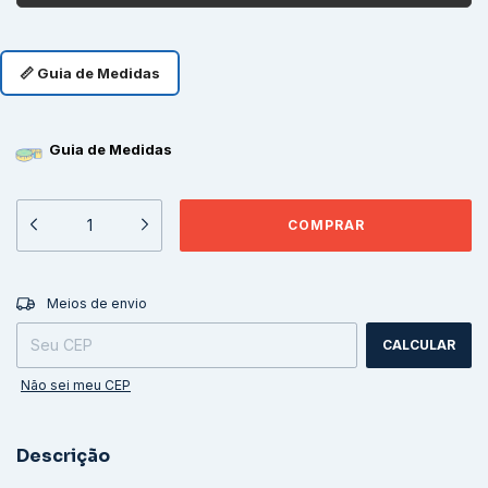
📏 Guia de Medidas
Guia de Medidas
ALTERAR CEP
Entregas para o CEP:
Meios de envio
CALCULAR
Não sei meu CEP
Descrição