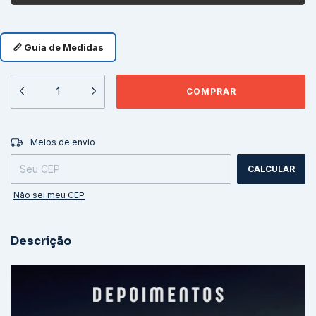
📏 Guia de Medidas
ALTERAR CEP
Entregas para o CEP:
Meios de envio
CALCULAR
Não sei meu CEP
Descrição