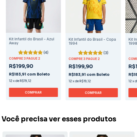
Kit Infantil do Brasil - Azul
Kit Infantil do Brasil - Copa
Kit I
Away
1994
199
(4)
(3)
COMPRE 3 PAGUE 2
COMPRE 3 PAGUE 2
COMP
R$199,90
R$199,90
R$
R$183,91
com
Boleto
R$183,91
com
Boleto
R$1
12
x
de
R$19,12
12
x
de
R$19,12
12
x
COMPRAR
COMPRAR
Você precisa ver esses produtos