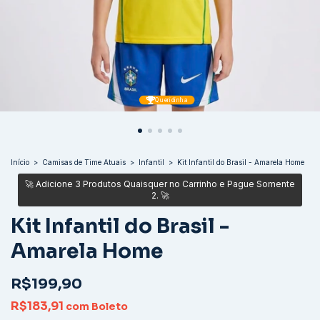
Queridinha
Início
>
Camisas de Time Atuais
>
Infantil
>
Kit Infantil do Brasil - Amarela Home
Kit Infantil do Brasil -
Amarela Home
R$199,90
R$183,91
com
Boleto