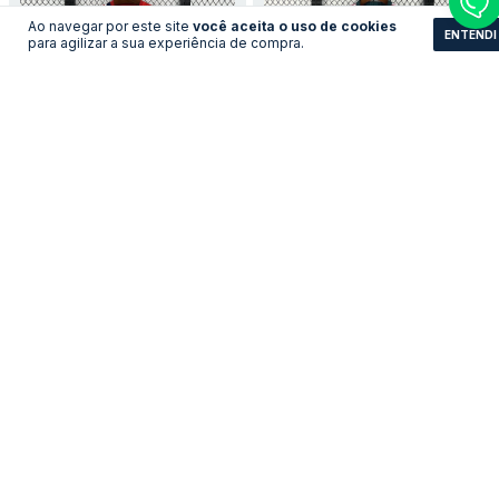
Ao navegar por este site
você aceita o uso de cookies
ENTENDI
para agilizar a sua experiência de compra.
Kit Infantil Noruega -
Kit Infantil Real Madrid -
Home
Home
LEVE 3 PAGUE 2
LEVE 3 PAGUE 2
R$183,91
R$183,91
no pix
no pix
R$ 199,90
R$ 199,90
R$ 183,91 com Boleto
R$ 183,91 com Boleto
COMPRAR
COMPRAR