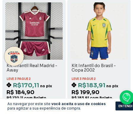
Kit Infantil Real Madrid -
Kit Infantil do Brasil -
Away
Copa 2002
LEVE 3 PAGUE 2
LEVE 3 PAGUE 2
R$170,11
R$183,91
no pix
no pix
R$ 184,90
R$ 199,90
R$ 170,11 com Boleto
R$ 183,91 com Boleto
Ao navegar por este site
você aceita o uso de cookies
ENTENDI
para agilizar a sua experiência de compra.
COMPRAR
COMPRAR