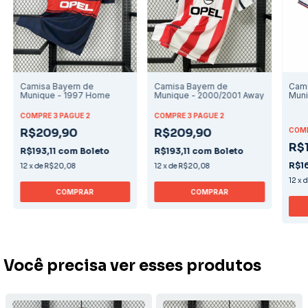
Camisa Bayern de
Camisa Bayern de
Cami
Munique - 1997 Home
Munique - 2000/2001 Away
Muni
COMPRE 3 PAGUE 2
COMPRE 3 PAGUE 2
R$209,90
R$209,90
COMP
R$
R$193,11
com
Boleto
R$193,11
com
Boleto
R$1
12
x
de
R$20,08
12
x
de
R$20,08
12
x
COMPRAR
COMPRAR
Você precisa ver esses produtos