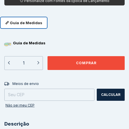
📏 Guia de Medidas
Guia de Medidas
ALTERAR CEP
Entregas para o CEP:
Meios de envio
CALCULAR
Não sei meu CEP
Descrição