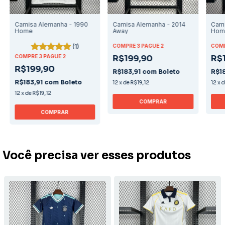
Camisa Alemanha - 1990
Camisa Alemanha - 2014
Cami
Home
Away
Hom
(1)
COMPRE 3 PAGUE 2
COMP
COMPRE 3 PAGUE 2
R$199,90
R$
R$199,90
R$183,91
com
Boleto
R$1
R$183,91
com
Boleto
12
x
de
R$19,12
12
x
12
x
de
R$19,12
COMPRAR
COMPRAR
Você precisa ver esses produtos