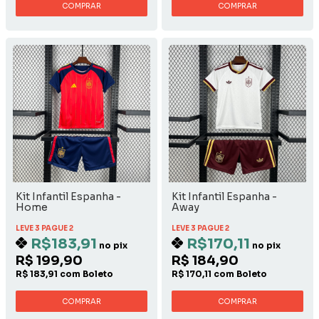
COMPRAR
COMPRAR
Kit Infantil Espanha -
Kit Infantil Espanha -
Home
Away
LEVE 3 PAGUE 2
LEVE 3 PAGUE 2
R$183,91
R$170,11
no pix
no pix
R$ 199,90
R$ 184,90
R$ 183,91 com Boleto
R$ 170,11 com Boleto
COMPRAR
COMPRAR