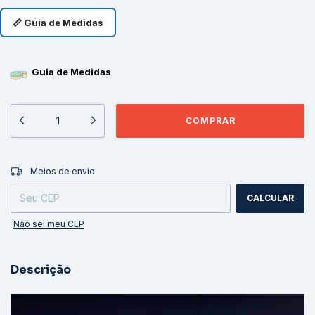
📏 Guia de Medidas
Guia de Medidas
ALTERAR CEP
Entregas para o CEP:
Meios de envio
CALCULAR
Não sei meu CEP
Descrição