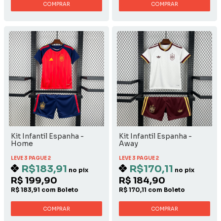
COMPRAR
COMPRAR
Kit Infantil Espanha -
Kit Infantil Espanha -
Home
Away
LEVE 3 PAGUE 2
LEVE 3 PAGUE 2
R$183,91
R$170,11
no pix
no pix
R$ 199,90
R$ 184,90
R$ 183,91 com Boleto
R$ 170,11 com Boleto
COMPRAR
COMPRAR