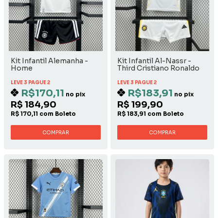
Kit Infantil Alemanha -
Kit Infantil Al-Nassr -
Home
Third Cristiano Ronaldo
LEVE 3 PAGUE 2
LEVE 3 PAGUE 2
R$170,11
R$183,91
no pix
no pix
R$ 184,90
R$ 199,90
R$ 170,11 com Boleto
R$ 183,91 com Boleto
COMPRAR
COMPRAR