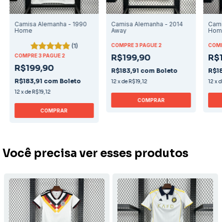
Camisa Alemanha - 1990
Camisa Alemanha - 2014
Cami
Home
Away
Hom
(1)
COMPRE 3 PAGUE 2
COMP
COMPRE 3 PAGUE 2
R$199,90
R$
R$199,90
R$183,91
com
Boleto
R$1
R$183,91
com
Boleto
12
x
de
R$19,12
12
x
12
x
de
R$19,12
COMPRAR
COMPRAR
Você precisa ver esses produtos