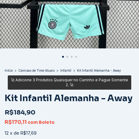
Início
>
Camisas de Time Atuais
>
Infantil
>
Kit Infantil Alemanha - Away
Kit Infantil Alemanha - Away
R$184,90
R$170,11
com
Boleto
12
x
de
R$17,69