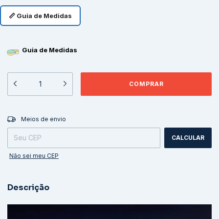
📏 Guia de Medidas
Guia de Medidas
ALTERAR CEP
Entregas para o CEP:
Meios de envio
CALCULAR
Não sei meu CEP
Descrição