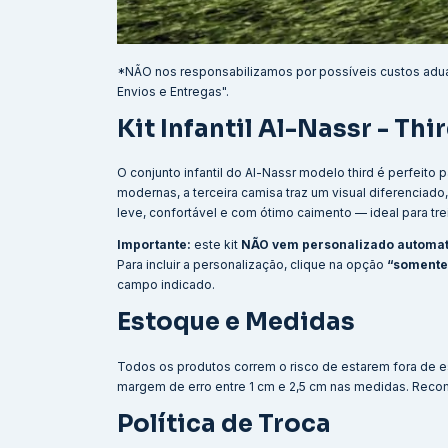
*NÃO nos responsabilizamos por possíveis custos adu
Envios e Entregas".
Kit Infantil Al-Nassr - Th
O conjunto infantil do Al-Nassr modelo third é perfeito
modernas, a terceira camisa traz um visual diferenciado,
leve, confortável e com ótimo caimento — ideal para trei
Importante:
este kit
NÃO vem personalizado automat
Para incluir a personalização, clique na opção
“somente
campo indicado.
Estoque e Medidas
Todos os produtos correm o risco de estarem fora de e
margem de erro entre 1 cm e 2,5 cm nas medidas. Reco
Política de Troca