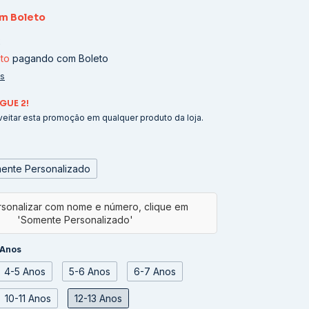
om
Boleto
2
to
pagando com Boleto
es
GUE 2!
eitar esta promoção em qualquer produto da loja.
ente Personalizado
 Anos
4-5 Anos
5-6 Anos
6-7 Anos
10-11 Anos
12-13 Anos