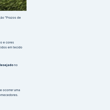
ção "Prazos de
vo e cores
uzidos em tecido
desejado
no
de ocorrer uma
ornecedores.