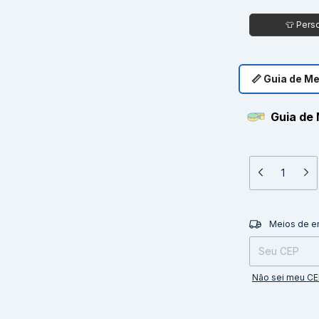
📏 Guia de M
Guia de 
Entregas para o 
Meios de e
Não sei meu C