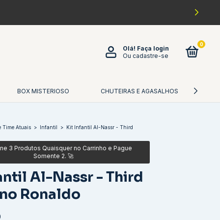
0
Olá!
Faça login
Ou cadastre-se
BOX MISTERIOSO
CHUTEIRAS E AGASALHOS
CA
 Time Atuais
>
Infantil
>
Kit Infantil Al-Nassr - Third
antil Al-Nassr - Third
ano Ronaldo
0