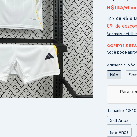
R$183,91
c
12
x
de
R$19,1
8% de descon
Ver mais detalh
COMPRE 3 E PA
Você pode aprov
Adicionais:
Não
Não
Som
Tamanho:
12-13
3-4 Anos
8-9 Anos