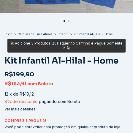
Início
>
Camisas de Time Atuais
>
Infantil
>
Kit Infantil Al-Hilal - Home
Kit Infantil Al-Hilal - Home
R$199,90
R$183,91
com
Boleto
12
x
de
R$19,12
8% de desconto
pagando com Boleto
Ver mais detalhes
COMPRE 3 E PAGUE 2!
Você pode aproveitar esta promoção em qualquer produto da loja.