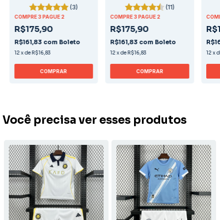
(3)
(11)
COMPRE 3 PAGUE 2
COMPRE 3 PAGUE 2
COMP
R$175,90
R$175,90
R$
R$161,83
com
Boleto
R$161,83
com
Boleto
R$1
12
x
de
R$16,83
12
x
de
R$16,83
12
x
COMPRAR
COMPRAR
Você precisa ver esses produtos