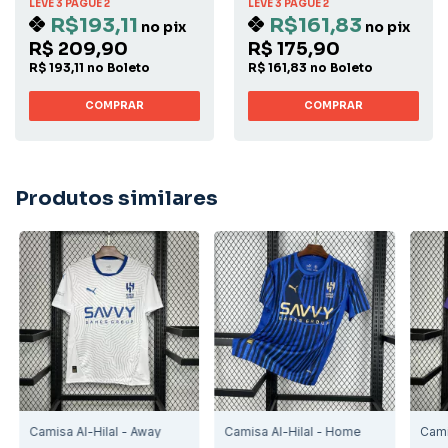
LEVE 3 PAGUE 2
LEVE 3 PAGUE 2
R$193,11
R$161,83
no pix
no pix
R$ 209,90
R$ 175,90
R$ 193,11 no Boleto
R$ 161,83 no Boleto
COMPRAR
COMPRAR
Produtos similares
Camisa Al-Hilal - Away
Camisa Al-Hilal - Home
Cami