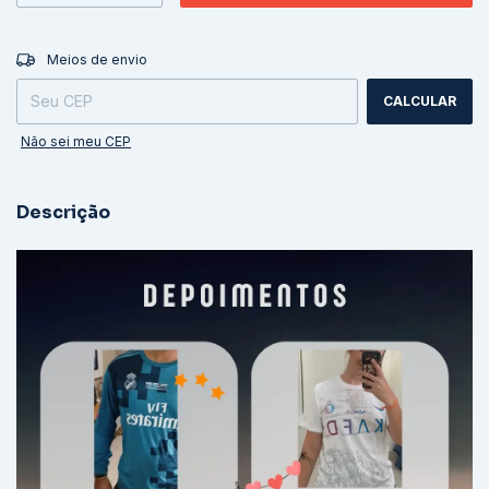
ALTERAR CEP
Entregas para o CEP:
Meios de envio
CALCULAR
Não sei meu CEP
Descrição