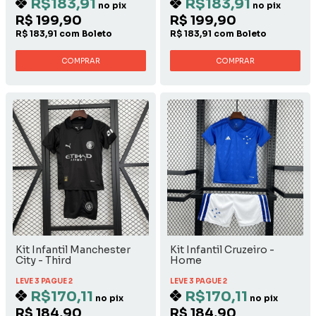
R$183,91
R$183,91
no pix
no pix
R$ 199,90
R$ 199,90
R$ 183,91 com Boleto
R$ 183,91 com Boleto
COMPRAR
COMPRAR
Kit Infantil Manchester
Kit Infantil Cruzeiro -
City - Third
Home
LEVE 3 PAGUE 2
LEVE 3 PAGUE 2
R$170,11
R$170,11
no pix
no pix
R$ 184,90
R$ 184,90