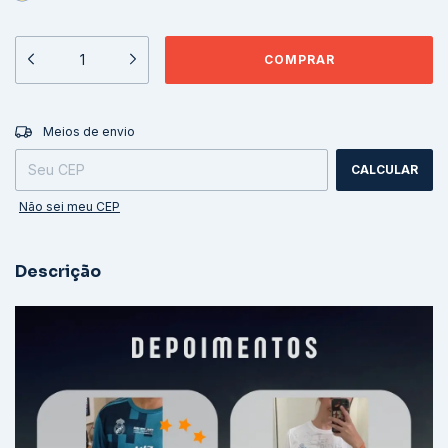
ALTERAR CEP
Entregas para o CEP:
Meios de envio
CALCULAR
Não sei meu CEP
Descrição