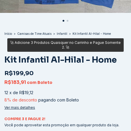
Início
>
Camisas de Time Atuais
>
Infantil
>
Kit Infantil Al-Hilal - Home
Kit Infantil Al-Hilal - Home
R$199,90
R$183,91
com
Boleto
12
x
de
R$19,12
8% de desconto
pagando com Boleto
Ver mais detalhes
COMPRE 3 E PAGUE 2!
Você pode aproveitar esta promoção em qualquer produto da loja.