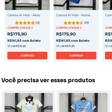
Camisa Al-Hilal - Away
Camisa Al-Hilal - Home
Cami
(3)
(11)
COMPRE 3 PAGUE 2
COMPRE 3 PAGUE 2
COMP
R$175,90
R$175,90
R$
R$161,83
com
Boleto
R$161,83
com
Boleto
R$1
12
x
de
R$16,83
12
x
de
R$16,83
12
x
COMPRAR
COMPRAR
Você precisa ver esses produtos