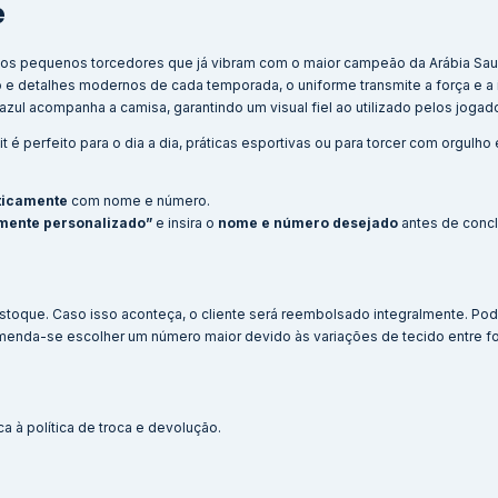
e
ra os pequenos torcedores que já vibram com o maior campeão da Arábia Sau
to e detalhes modernos de cada temporada, o uniforme transmite a força e a
azul acompanha a camisa, garantindo um visual fiel ao utilizado pelos jog
t é perfeito para o dia a dia, práticas esportivas ou para torcer com orgulho e
ticamente
com nome e número.
mente personalizado”
e insira o
nome e número desejado
antes de concl
stoque. Caso isso aconteça, o cliente será reembolsado integralmente. Po
menda-se escolher um número maior devido às variações de tecido entre f
a à política de troca e devolução.