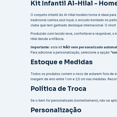
Kit Infantil Al-Hilal - Hom
O conjunto infantil do Al-Hilal modelo home é ideal pa
tradicional camisa azul royal, o escudo bordado no pei
clube que tem ganhado destaque internacional. O short 
Produzido com tecido leve, confortável e respirável, o ki
Hilal desde a infância.
Importante:
este kit
NÃO vem personalizado automa
Para adicionar a personalização, selecione a opção
“so
Estoque e Medidas
Todos os produtos correm o risco de estarem fora de e
margem de erro entre 1 cm e 2,5 cm nas medidas. Reco
Política de Troca
Se o item for personalizado (nome/número), não se aplic
Personalização