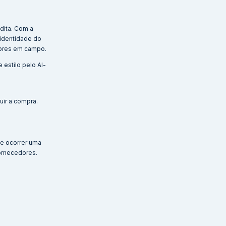
dita. Com a
 identidade do
adores em campo.
 estilo pelo Al-
uir a compra.
de ocorrer uma
ornecedores.