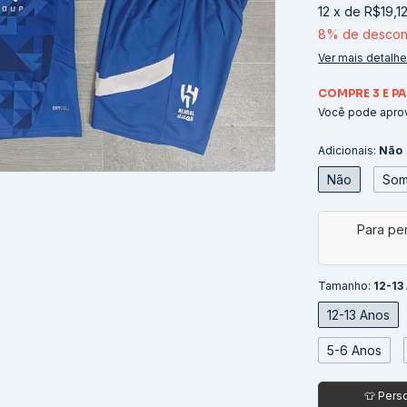
12
x
de
R$19,1
8% de descon
Ver mais detalh
COMPRE 3 E PA
Você pode aprov
Adicionais:
Não
Não
Som
Tamanho:
12-13
12-13 Anos
5-6 Anos