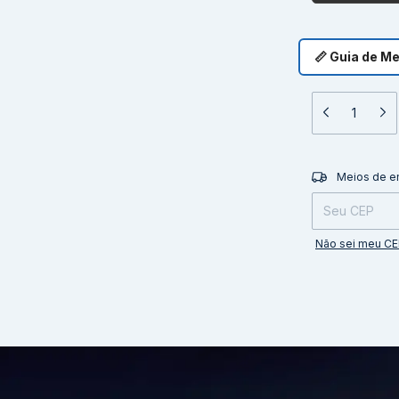
📏 Guia de M
Entregas para o 
Meios de e
Não sei meu C