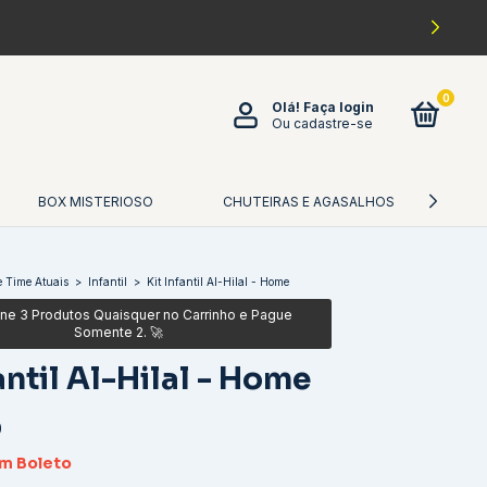
0
Olá!
Faça login
Ou cadastre-se
BOX MISTERIOSO
CHUTEIRAS E AGASALHOS
CA
 Time Atuais
>
Infantil
>
Kit Infantil Al-Hilal - Home
antil Al-Hilal - Home
0
om
Boleto