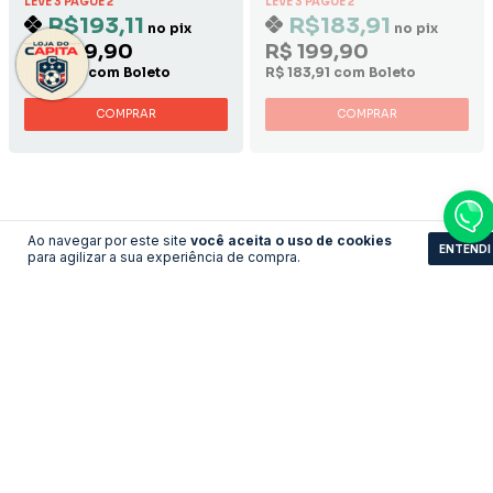
LEVE 3 PAGUE 2
LEVE 3 PAGUE 2
R$193,11
R$183,91
no pix
no pix
R$ 209,90
R$ 199,90
R$ 193,11 com Boleto
R$ 183,91 com Boleto
COMPRAR
COMPRAR
Ao navegar por este site
você aceita o uso de cookies
ENTENDI
para agilizar a sua experiência de compra.
Camisa França - Home
Camisa Barcelona -
2013/2014 Home
LEVE 3 PAGUE 2
LEVE 3 PAGUE 2
R$161,83
R$193,11
no pix
no pix