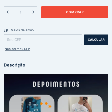
ALTERAR CEP
Entregas para o CEP:
Meios de envio
CALCULAR
Não sei meu CEP
Descrição