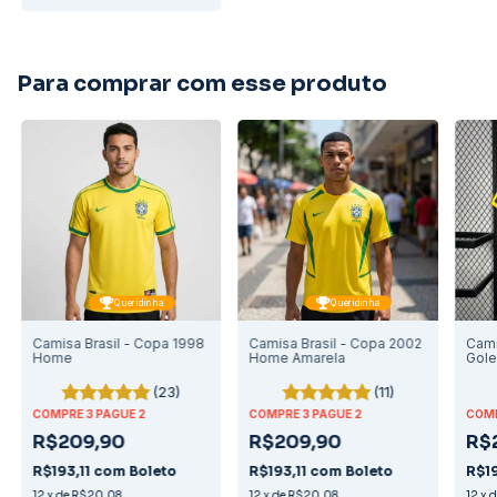
Para comprar com esse produto
Queridinha
Queridinha
Camisa Brasil - Copa 1998
Camisa Brasil - Copa 2002
Cami
Home
Home Amarela
Gole
(23)
(11)
COMPRE 3 PAGUE 2
COMPRE 3 PAGUE 2
COMP
R$209,90
R$209,90
R$
R$193,11
com
Boleto
R$193,11
com
Boleto
R$19
12
x
de
R$20,08
12
x
de
R$20,08
12
x