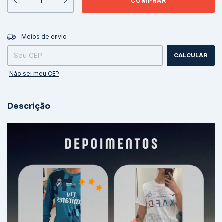
ALTERAR CEP
Entregas para o CEP:
Meios de envio
CALCULAR
Não sei meu CEP
Descrição