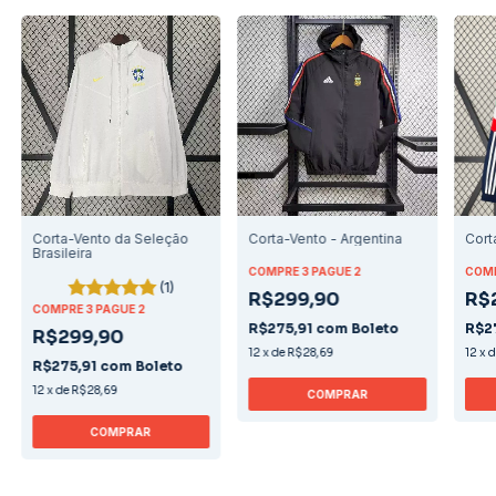
Corta-Vento da Seleção
Corta-Vento - Argentina
Cort
Brasileira
COMPRE 3 PAGUE 2
COMP
(1)
R$299,90
R$
COMPRE 3 PAGUE 2
R$275,91
com
Boleto
R$2
R$299,90
12
x
de
R$28,69
12
x
R$275,91
com
Boleto
12
x
de
R$28,69
COMPRAR
COMPRAR