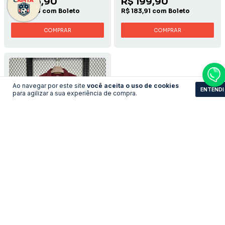
R$ 175,90
R$ 199,90
R$ 161,83 com Boleto
R$ 183,91 com Boleto
COMPRAR
COMPRAR
Ao navegar por este site
você aceita o uso de cookies
ENTENDI
para agilizar a sua experiência de compra.
Camisa Arsenal -
2005/2006 Home
LEVE 3 PAGUE 2
R$193,11
no pix
R$ 209,90
R$ 193,11 com Boleto