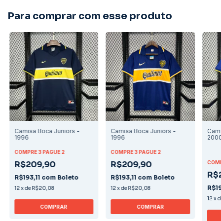
Para comprar com esse produto
Camisa Boca Juniors -
Camisa Boca Juniors -
Cami
1996
1996
200
COMPRE 3 PAGUE 2
COMPRE 3 PAGUE 2
R$209,90
R$209,90
COMP
R$
R$193,11
com
Boleto
R$193,11
com
Boleto
R$19
12
x
de
R$20,08
12
x
de
R$20,08
12
x
COMPRAR
COMPRAR