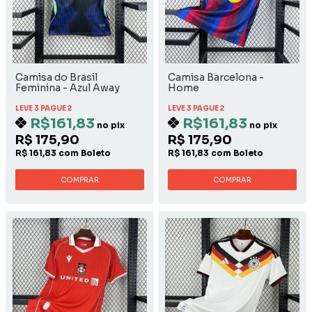
Camisa do Brasil
Camisa Barcelona -
Feminina - Azul Away
Home
LEVE 3 PAGUE 2
LEVE 3 PAGUE 2
R$161,83
R$161,83
no pix
no pix
R$ 175,90
R$ 175,90
R$ 161,83 com Boleto
R$ 161,83 com Boleto
COMPRAR
COMPRAR