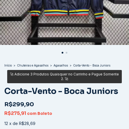
Início
>
Chuteiras e Agasalhos
>
Agasalhos
>
Corta-Vento - Boca Juniors
Corta-Vento - Boca Juniors
R$299,90
R$275,91
com
Boleto
12
x
de
R$28,69