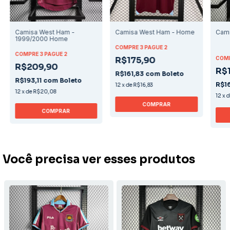
Camisa West Ham -
Camisa West Ham - Home
Cami
1999/2000 Home
COMPRE 3 PAGUE 2
COMPRE 3 PAGUE 2
R$175,90
COMP
R$209,90
R$
R$161,83
com
Boleto
R$193,11
com
Boleto
R$1
12
x
de
R$16,83
12
x
de
R$20,08
12
x
COMPRAR
COMPRAR
Você precisa ver esses produtos