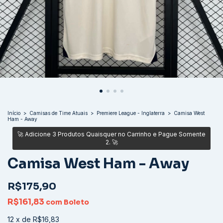
Início
>
Camisas de Time Atuais
>
Premiere League - Inglaterra
>
Camisa West
Ham - Away
Camisa West Ham - Away
R$175,90
R$161,83
com
Boleto
12
x
de
R$16,83