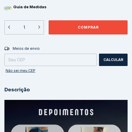
Guia de Medidas
ALTERAR CEP
Entregas para o CEP:
Meios de envio
CALCULAR
Não sei meu CEP
Descrição