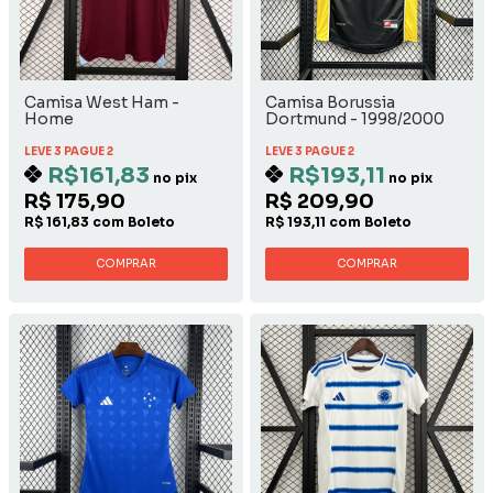
Camisa West Ham -
Camisa Borussia
Home
Dortmund - 1998/2000
Away
LEVE 3 PAGUE 2
LEVE 3 PAGUE 2
R$161,83
R$193,11
no pix
no pix
R$ 175,90
R$ 209,90
R$ 161,83 com Boleto
R$ 193,11 com Boleto
COMPRAR
COMPRAR