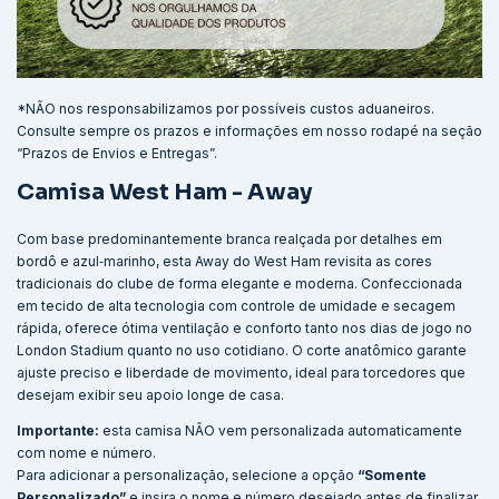
*NÃO nos responsabilizamos por possíveis custos aduaneiros.
Consulte sempre os prazos e informações em nosso rodapé na seção
“Prazos de Envios e Entregas”.
Camisa West Ham - Away
Com base predominantemente branca realçada por detalhes em
bordô e azul‑marinho, esta Away do West Ham revisita as cores
tradicionais do clube de forma elegante e moderna. Confeccionada
em tecido de alta tecnologia com controle de umidade e secagem
rápida, oferece ótima ventilação e conforto tanto nos dias de jogo no
London Stadium quanto no uso cotidiano. O corte anatômico garante
ajuste preciso e liberdade de movimento, ideal para torcedores que
desejam exibir seu apoio longe de casa.
Importante:
esta camisa NÃO vem personalizada automaticamente
com nome e número.
Para adicionar a personalização, selecione a opção
“Somente
Personalizado”
e insira o nome e número desejado antes de finalizar