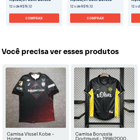
12
x
de
R$19,12
12
x
de
R$19,12
12
x
COMPRAR
COMPRAR
Você precisa ver esses produtos
Camisa Vissel Kobe -
Camisa Borussia
Home
Dortmund - 1998/2000