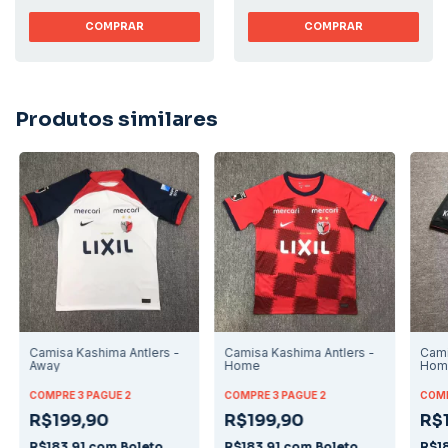
COMPRAR
COMPRAR
Produtos similares
Camisa Kashima Antlers -
Camisa Kashima Antlers -
Cami
Away
Home
Hom
COMPRE 3 PAGUE 2
COMPRE 3 PAGUE 2
COMP
R$199,90
R$199,90
R$
R$183,91
com
Boleto
R$183,91
com
Boleto
R$1