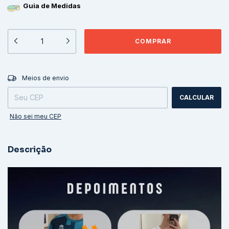
Guia de Medidas
ALTERAR CEP
Entregas para o CEP:
Meios de envio
CALCULAR
Não sei meu CEP
Descrição