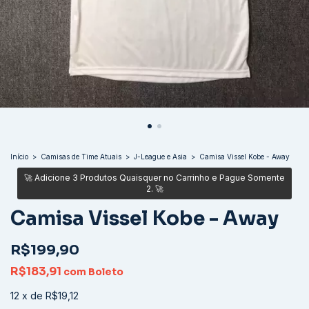
Início
>
Camisas de Time Atuais
>
J-League e Asia
>
Camisa Vissel Kobe - Away
Camisa Vissel Kobe - Away
R$199,90
R$183,91
com
Boleto
12
x
de
R$19,12