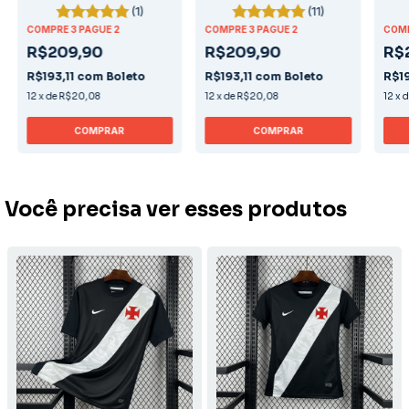
(1)
(11)
COMPRE 3 PAGUE 2
COMPRE 3 PAGUE 2
COMP
R$209,90
R$209,90
R$
R$193,11
com
Boleto
R$193,11
com
Boleto
R$19
12
x
de
R$20,08
12
x
de
R$20,08
12
x
COMPRAR
COMPRAR
Você precisa ver esses produtos