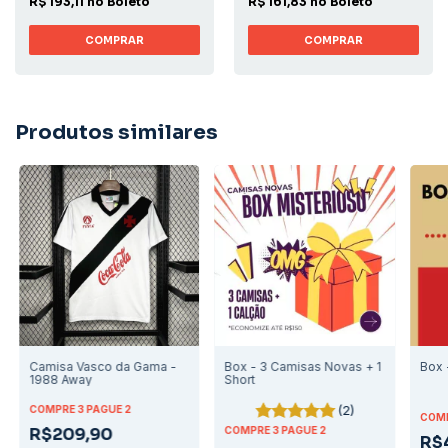
R$ 193,11 no Boleto
R$ 161,83 no Boleto
COMPRAR
COMPRAR
Produtos similares
Camisa Vasco da Gama -
Box - 3 Camisas Novas + 1
Box 
1988 Away
Short
(2)
COMPRE 3 PAGUE 2
COMP
R$209,90
COMPRE 3 PAGUE 2
R$