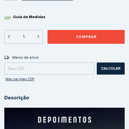
Guia de Medidas
ALTERAR CEP
Entregas para o CEP:
Meios de envio
CALCULAR
Não sei meu CEP
Descrição