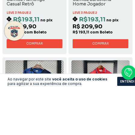
Casual Retrô
Home Jogador
LEVE 3 PAGUE 2
LEVE 3 PAGUE 2
R$193,11
R$193,11
no pix
no pix
R$ 209,90
R$ 209,90
R$ 193,11 com Boleto
R$ 193,11 com Boleto
COMPRAR
COMPRAR
Ao navegar por este site
você aceita o uso de cookies
ENTENDI
para agilizar a sua experiência de compra.
Camisa Barcelona -
Camisa Fiorentina -
2004/2005 Away
1995/1996 Third