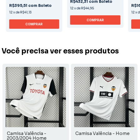
R$432,31
com
Boleto
R$395,51
com
Boleto
R$1
12
x
de
R$44,95
12
x
de
R$41,13
12
x
COMPRAR
COMPRAR
Você precisa ver esses produtos
Camisa Valência -
Camisa Valência - Home
2003/2004 Home