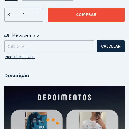
ALTERAR CEP
Entregas para o CEP:
Meios de envio
CALCULAR
Não sei meu CEP
Descrição