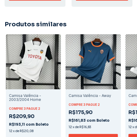
Produtos similares
Camisa Valência -
Camisa Valência - Away
Cami
2003/2004 Home
COMPRE 3 PAGUE 2
COMP
COMPRE 3 PAGUE 2
R$175,90
R$
R$209,90
R$161,83
com
Boleto
R$1
R$193,11
com
Boleto
12
x
de
R$16,83
12
x
12
x
de
R$20,08