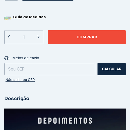
Guia de Medidas
ALTERAR CEP
Entregas para o CEP:
Meios de envio
CALCULAR
Não sei meu CEP
Descrição