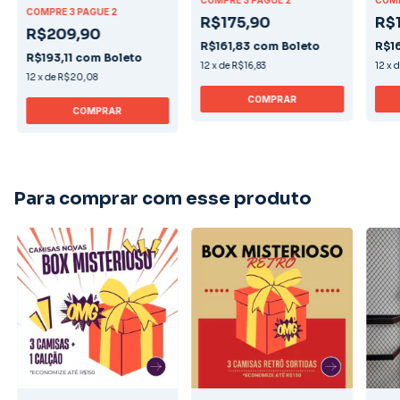
COMPRE 3 PAGUE 2
R$175,90
R$
R$209,90
R$161,83
com
Boleto
R$1
R$193,11
com
Boleto
12
x
de
R$16,83
12
x
12
x
de
R$20,08
COMPRAR
COMPRAR
Para comprar com esse produto