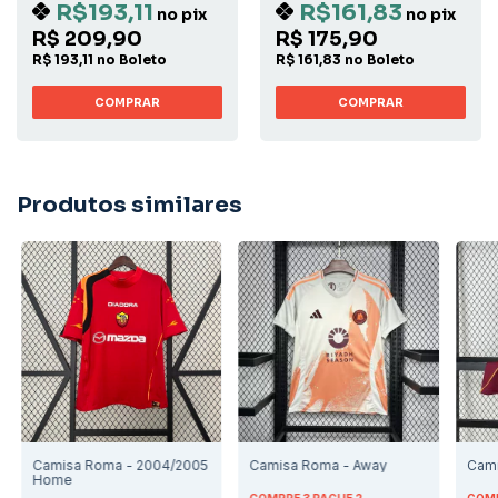
R$193,11
R$161,83
no pix
no pix
R$ 209,90
R$ 175,90
R$ 193,11 no Boleto
R$ 161,83 no Boleto
COMPRAR
COMPRAR
Produtos similares
Camisa Roma - 2004/2005
Camisa Roma - Away
Cam
Home
COMPRE 3 PAGUE 2
COMP