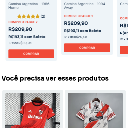
Camisa Argentina - 1986
Camisa Argentina - 1994
Cami
Home
Away
(2)
COMPRE 3 PAGUE 2
COMP
COMPRE 3 PAGUE 2
R$209,90
R$
R$209,90
R$193,11
com
Boleto
R$1
R$193,11
com
Boleto
12
x
de
R$20,08
12
x
12
x
de
R$20,08
COMPRAR
COMPRAR
Você precisa ver esses produtos