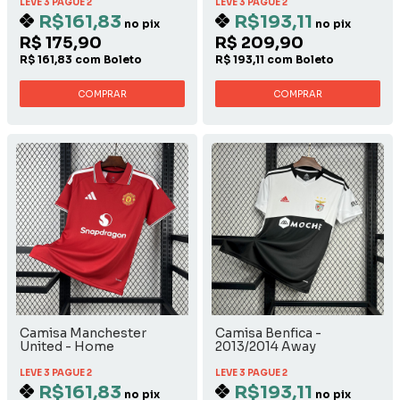
LEVE 3 PAGUE 2
LEVE 3 PAGUE 2
R$161,83
R$193,11
no pix
no pix
R$ 175,90
R$ 209,90
R$ 161,83 com Boleto
R$ 193,11 com Boleto
COMPRAR
COMPRAR
Camisa Manchester
Camisa Benfica -
United - Home
2013/2014 Away
LEVE 3 PAGUE 2
LEVE 3 PAGUE 2
R$161,83
R$193,11
no pix
no pix