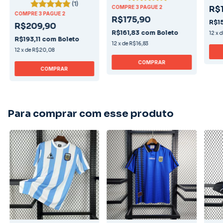
(1)
COMPRE 3 PAGUE 2
R$
COMPRE 3 PAGUE 2
R$175,90
R$1
R$209,90
R$161,83
com
Boleto
12
x
R$193,11
com
Boleto
12
x
de
R$16,83
12
x
de
R$20,08
COMPRAR
COMPRAR
Para comprar com esse produto