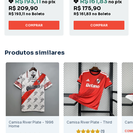
R$193,11
R$161,83
no pix
no pix
R$ 209,90
R$ 175,90
R$ 193,11 no Boleto
R$ 161,83 no Boleto
COMPRAR
COMPRAR
Produtos similares
Camisa River Plate - 1996
Camisa River Plate - Third
Cami
Home
(1)
COMP