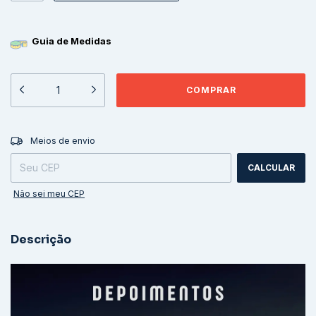
Guia de Medidas
ALTERAR CEP
Entregas para o CEP:
Meios de envio
CALCULAR
Não sei meu CEP
Descrição