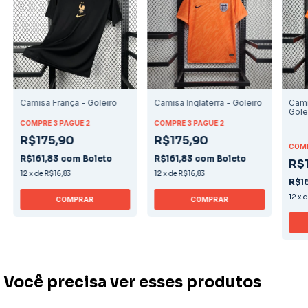
Camisa França - Goleiro
Camisa Inglaterra - Goleiro
Cami
Gole
COMPRE 3 PAGUE 2
COMPRE 3 PAGUE 2
R$175,90
R$175,90
COMP
R$161,83
com
Boleto
R$161,83
com
Boleto
R$
12
x
de
R$16,83
12
x
de
R$16,83
R$1
12
x
COMPRAR
COMPRAR
Você precisa ver esses produtos