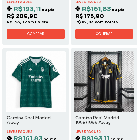
LEVE 3 PAGUE 2
LEVE 3 PAGUE 2
R$193,11
R$161,83
no pix
no pix
R$ 209,90
R$ 175,90
R$ 193,11 com Boleto
R$ 161,83 com Boleto
COMPRAR
COMPRAR
Camisa Real Madrid -
Camisa Real Madrid -
Away
1998/1999 Away
LEVE 3 PAGUE 2
LEVE 3 PAGUE 2
R$161,83
R$193,11
no pix
no pix