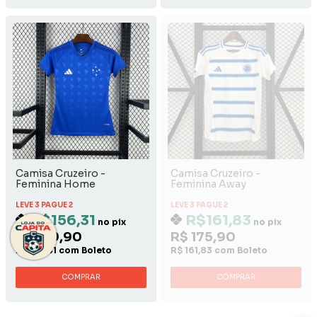
Camisa Cruzeiro -
Camisa Cruzeiro -
Feminina Home
Feminina Away
LEVE 3 PAGUE 2
LEVE 3 PAGUE 2
R$156,31
R$161,83
no pix
no pix
R$ 169,90
R$ 175,90
R$ 156,31 com Boleto
R$ 161,83 com Boleto
COMPRAR
COMPRAR