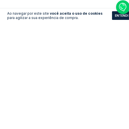
Ao navegar por este site
você aceita o uso de cookies
ENTENDI
para agilizar a sua experiência de compra.
Camisa Marrocos - Away
Camisa Internacional -
Feminina Third
LEVE 3 PAGUE 2
LEVE 3 PAGUE 2
R$156,31
R$161,83
no pix
no pix
R$ 169,90
R$ 175,90
R$ 156,31 com Boleto
R$ 161,83 com Boleto
COMPRAR
COMPRAR