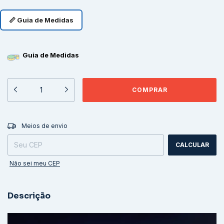
📏 Guia de Medidas
Guia de Medidas
ALTERAR CEP
Entregas para o CEP:
Meios de envio
CALCULAR
Não sei meu CEP
Descrição