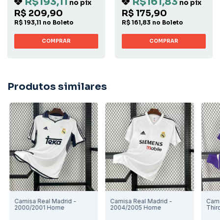
R$193,11
R$161,83
no pix
no pix
R$ 209,90
R$ 175,90
R$ 193,11 no Boleto
R$ 161,83 no Boleto
COMPRAR
COMPRAR
Produtos similares
Camisa Real Madrid -
Camisa Real Madrid -
Cami
2000/2001 Home
2004/2005 Home
Thir