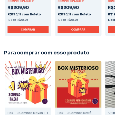
COMPRE 3 PAGUE 2
COMPRE 3 PAGUE 2
COMP
R$209,90
R$209,90
R$
R$193,11
com
Boleto
R$193,11
com
Boleto
R$19
12
x
de
R$20,08
12
x
de
R$20,08
12
x
COMPRAR
COMPRAR
Para comprar com esse produto
Box - 3 Camisas Novas + 1
Box - 3 Camisas Retrô
Kit I