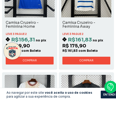
Camisa Cruzeiro -
Camisa Cruzeiro -
Feminina Home
Feminina Away
LEVE 3 PAGUE 2
LEVE 3 PAGUE 2
R$156,31
R$161,83
no pix
no pix
R$ 169,90
R$ 175,90
R$ 156,31 com Boleto
R$ 161,83 com Boleto
COMPRAR
COMPRAR
Ao navegar por este site
você aceita o uso de cookies
ENTENDI
para agilizar a sua experiência de compra.