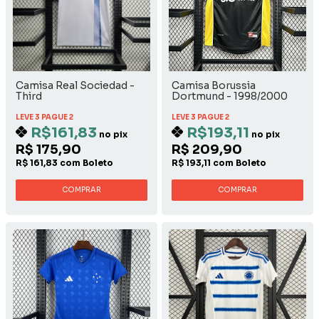
Camisa Real Sociedad -
Camisa Borussia
Third
Dortmund - 1998/2000
Away
LEVE 3 PAGUE 2
LEVE 3 PAGUE 2
R$161,83
R$193,11
no pix
no pix
R$ 175,90
R$ 209,90
R$ 161,83 com Boleto
R$ 193,11 com Boleto
COMPRAR
COMPRAR