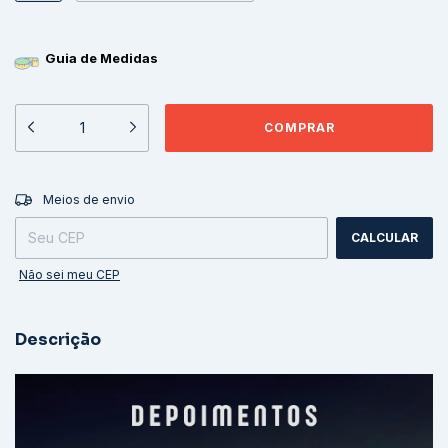
Guia de Medidas
ALTERAR CEP
Entregas para o CEP:
Meios de envio
CALCULAR
Não sei meu CEP
Descrição