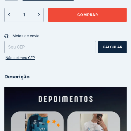
ALTERAR CEP
Entregas para o CEP:
Meios de envio
CALCULAR
Não sei meu CEP
Descrição