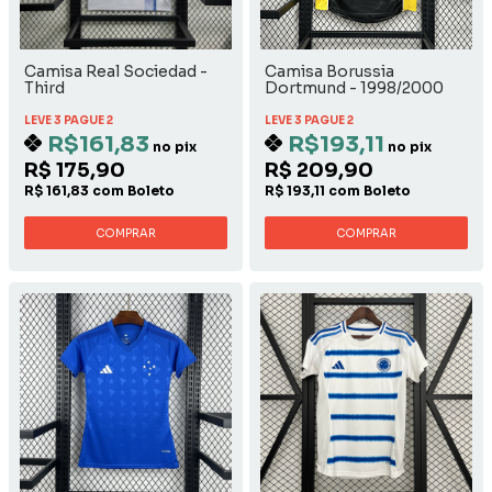
Camisa Real Sociedad -
Camisa Borussia
Third
Dortmund - 1998/2000
Away
LEVE 3 PAGUE 2
LEVE 3 PAGUE 2
R$161,83
R$193,11
no pix
no pix
R$ 175,90
R$ 209,90
R$ 161,83 com Boleto
R$ 193,11 com Boleto
COMPRAR
COMPRAR