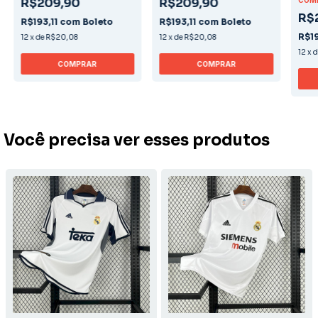
R$209,90
R$209,90
COMP
R$
R$193,11
com
Boleto
R$193,11
com
Boleto
R$19
12
x
de
R$20,08
12
x
de
R$20,08
12
x
COMPRAR
COMPRAR
Você precisa ver esses produtos