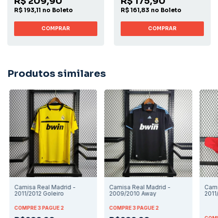
R$ 209,90
R$ 175,90
R$ 193,11 no Boleto
R$ 161,83 no Boleto
COMPRAR
COMPRAR
Produtos similares
Camisa Real Madrid -
Camisa Real Madrid -
Cami
2011/2012 Goleiro
2009/2010 Away
2011
COMPRE 3 PAGUE 2
COMPRE 3 PAGUE 2