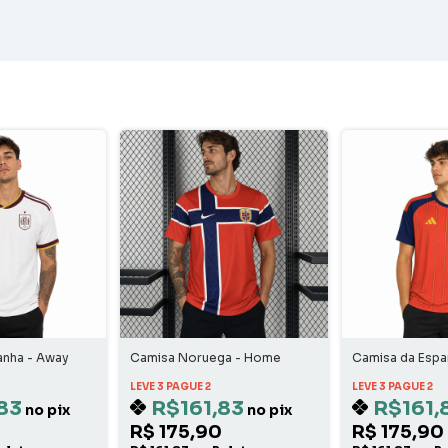
anha - Away
Camisa Noruega - Home
Camisa da Esp
LEVE 3 PAGUE 2
LEVE 3 PAGUE 2
83
R$161,83
R$161,
no pix
no pix
R$ 175,90
R$ 175,90