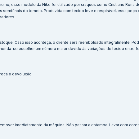
ho, esse modelo da Nike foi utilizado por craques como Cristiano Ronaldo
s semifinais do torneio. Produzida com tecido leve e respirável, essa peça
nadores.
stoque. Caso isso aconteça, o cliente será reembolsado integralmente. Po
menda-se escolher um número maior devido às variações de tecido entre f
 troca e devolução.
. Remover imediatamente da máquina. Não passar a estampa. Lavar com cores 