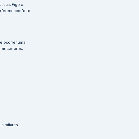
, Luís Figo e
 oferece conforto
de ocorrer uma
ornecedores.
similares.