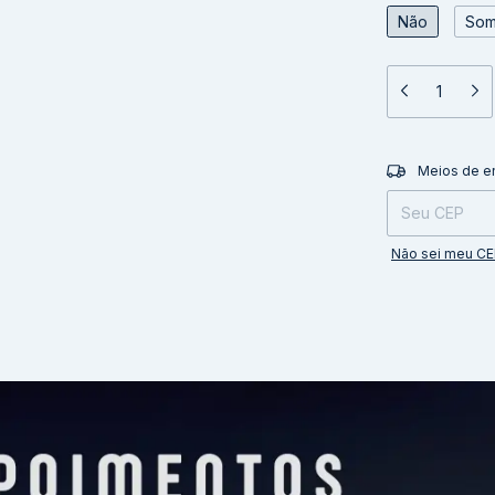
Não
Som
Entregas para o 
Meios de e
Não sei meu C