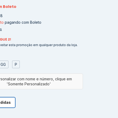
m
Boleto
08
to
pagando com Boleto
es
GUE 2!
eitar esta promoção em qualquer produto da loja.
GG
P
edidas