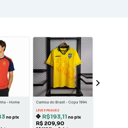
anha - Home
Camisa do Brasil - Copa 1994
Camisa Barcelon
Home
Home
LEVE 3 PAGUE 2
LEVE 3 PAGUE 2
83
R$193,11
R$193,1
no pix
no pix
R$ 209,90
R$ 209,90