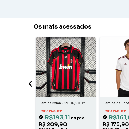
Os mais acessados
ona - 2010/2011
Camisa Milan - 2006/2007
Camisa da Esp
Home
LEVE 3 PAGUE 2
LEVE 3 PAGUE 2
11
R$193,11
R$161,
no pix
no pix
0
R$ 209,90
R$ 175,90