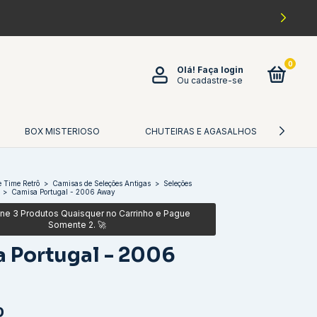
0
Olá!
Faça login
Ou cadastre-se
BOX MISTERIOSO
CHUTEIRAS E AGASALHOS
CA
 Time Retrô
>
Camisas de Seleções Antigas
>
Seleções
>
Camisa Portugal - 2006 Away
 Portugal - 2006
0