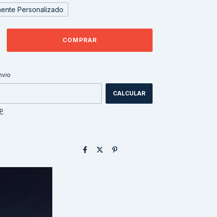
ente Personalizado
ALTERAR CEP
CEP:
nvio
CALCULAR
EP