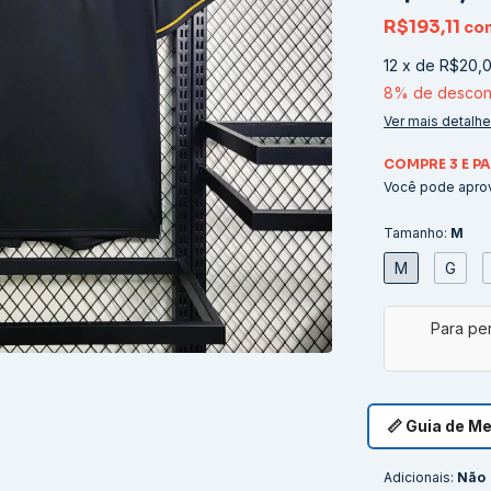
R$193,11
co
12
x
de
R$20,
8% de descon
Ver mais detalh
COMPRE 3 E PA
Você pode aprov
Tamanho:
M
M
G
📏 Guia de M
Adicionais:
Não