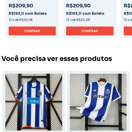
R$209,90
R$209,90
R$
R$193,11
com
Boleto
R$193,11
com
Boleto
R$19
12
x
de
R$20,08
12
x
de
R$20,08
12
x
COMPRAR
COMPRAR
Você precisa ver esses produtos