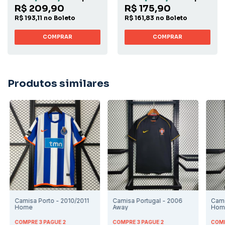
R$ 209,90
R$ 175,90
R$ 193,11 no Boleto
R$ 161,83 no Boleto
COMPRAR
COMPRAR
Produtos similares
Camisa Porto - 2010/2011
Camisa Portugal - 2006
Cami
Home
Away
Hom
COMPRE 3 PAGUE 2
COMPRE 3 PAGUE 2
COMP