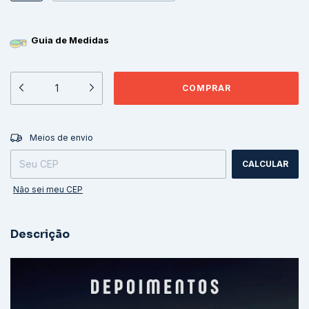
Guia de Medidas
ALTERAR CEP
Entregas para o CEP:
Meios de envio
CALCULAR
Não sei meu CEP
Descrição