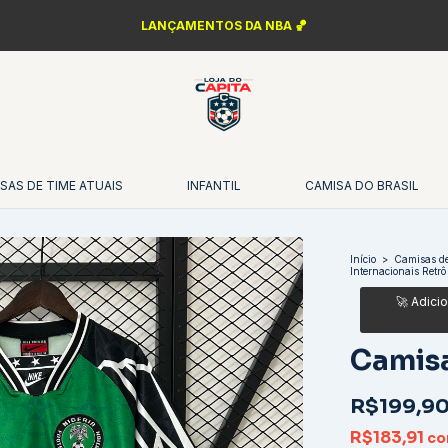
LANÇAMENTOS DA NBA 🏀
SAS DE TIME ATUAIS
INFANTIL
CAMISA DO BRASIL
Início
>
Camisas de
Internacionais Retrô
Camisa
R$199,9
R$183,91
c