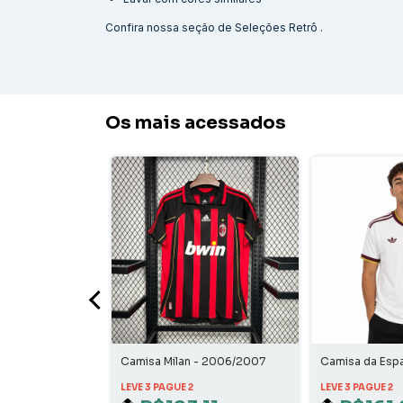
Confira nossa seção de
Seleções Retrô
.
Os mais acessados
spanha - Home
Camisa Milan - 2006/2007
Camisa da Esp
Home
LEVE 3 PAGUE 2
LEVE 3 PAGUE 2