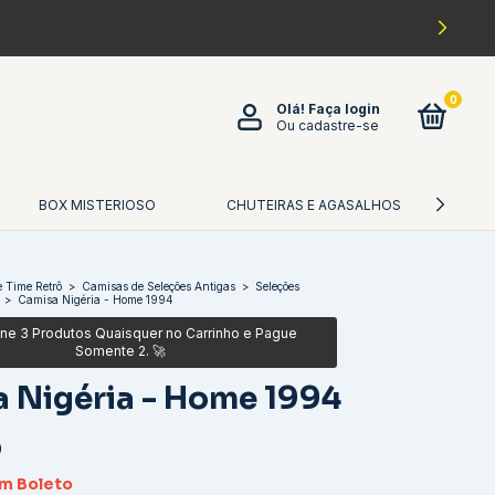
0
Olá!
Faça login
Ou cadastre-se
BOX MISTERIOSO
CHUTEIRAS E AGASALHOS
CA
 Time Retrô
>
Camisas de Seleções Antigas
>
Seleções
>
Camisa Nigéria - Home 1994
 Nigéria - Home 1994
0
om
Boleto