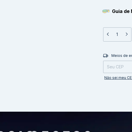
Guia de 
Entregas para o 
Meios de e
Não sei meu C