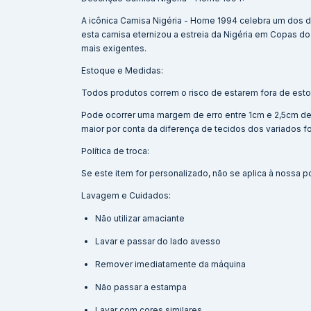
A icônica Camisa Nigéria - Home 1994 celebra um dos d
esta camisa eternizou a estreia da Nigéria em Copas do
mais exigentes.
Estoque e Medidas:
Todos produtos correm o risco de estarem fora de esto
Pode ocorrer uma margem de erro entre 1cm e 2,5cm d
maior por conta da diferença de tecidos dos variados 
Política de troca:
Se este item for personalizado, não se aplica à nossa po
Lavagem e Cuidados:
Não utilizar amaciante
Lavar e passar do lado avesso
Remover imediatamente da máquina
Não passar a estampa
Lavar com cores similares