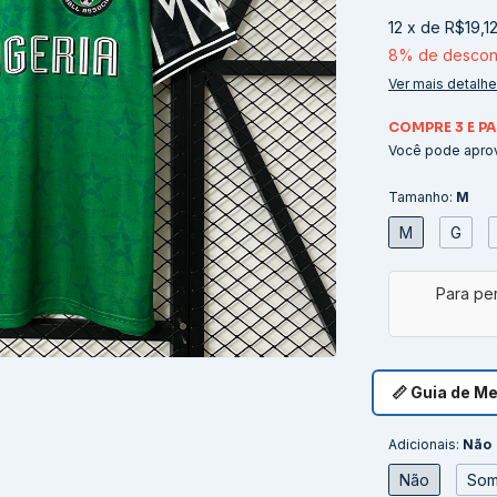
12
x
de
R$19,1
8% de descon
Ver mais detalh
COMPRE 3 E PA
Você pode aprov
Tamanho:
M
M
G
📏 Guia de M
Adicionais:
Não
Não
Som