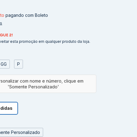
2
to
pagando com Boleto
es
GUE 2!
eitar esta promoção em qualquer produto da loja.
GG
P
edidas
ente Personalizado