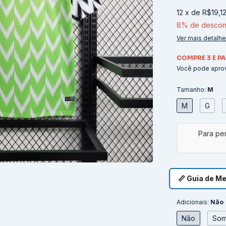
12
x
de
R$19,1
8% de descon
Ver mais detalh
COMPRE 3 E PA
Você pode aprov
Tamanho:
M
M
G
📏 Guia de M
Adicionais:
Não
Não
Som