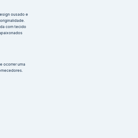
design ousado e
riginalidade.
zida com tecido
 apaixonados
de ocorrer uma
ornecedores.