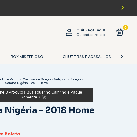
0
Olá!
Faça login
Ou cadastre-se
BOX MISTERIOSO
CHUTEIRAS E AGASALHOS
CA
 Time Retrô
>
Camisas de Seleções Antigas
>
Seleções
>
Camisa Nigéria - 2018 Home
 Nigéria - 2018 Home
0
om
Boleto