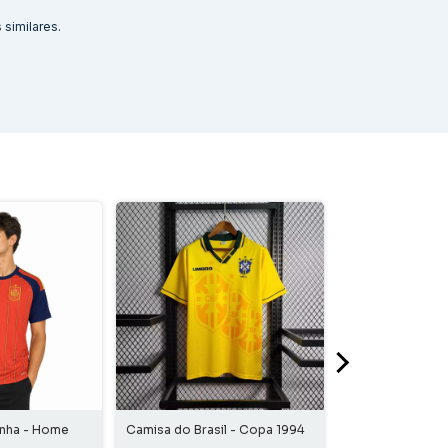
similares.
anha - Home
Camisa do Brasil - Copa 1994
Camisa Real Ma
Home