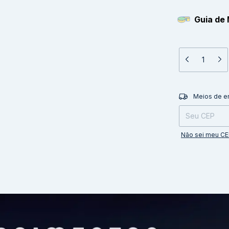
Guia de 
Entregas para o 
Meios de e
Não sei meu C