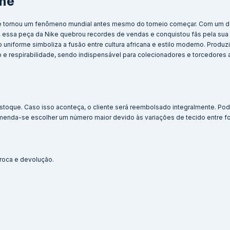
ome
 se tornou um fenômeno mundial antes mesmo do torneio começar. Com um 
essa peça da Nike quebrou recordes de vendas e conquistou fãs pela sua o
 uniforme simboliza a fusão entre cultura africana e estilo moderno. Produ
o e respirabilidade, sendo indispensável para colecionadores e torcedores
stoque. Caso isso aconteça, o cliente será reembolsado integralmente. Po
menda-se escolher um número maior devido às variações de tecido entre f
 troca e devolução.