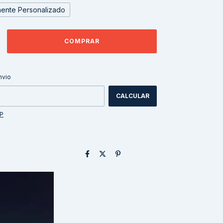
ente Personalizado
ALTERAR CEP
CEP:
nvio
CALCULAR
EP