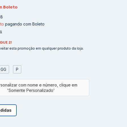
m
Boleto
08
to
pagando com Boleto
es
GUE 2!
eitar esta promoção em qualquer produto da loja.
GG
P
edidas